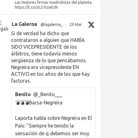
Las mejores firmas madridistas del planeta.
https://t.co/zLS1tzeb3h
La Galerna
@lagalerna_
·
29 Mar
Si de verdad ha dicho que
contrataron a alguien que HABÍA
SIDO VICEPRESIDENTE de los
árbitros, tiene todavía menos
vergüenza de lo que pensábamos.
Negreira era vicepresidente EN
ACTIVO en los años de los que hay
facturas.
Benito
@_Benito___
💣💣💣Barsa-Negreira
Laporta habla sobre Negreira en El
País: "Siempre he tenido la
sensación de q debemos ser muy