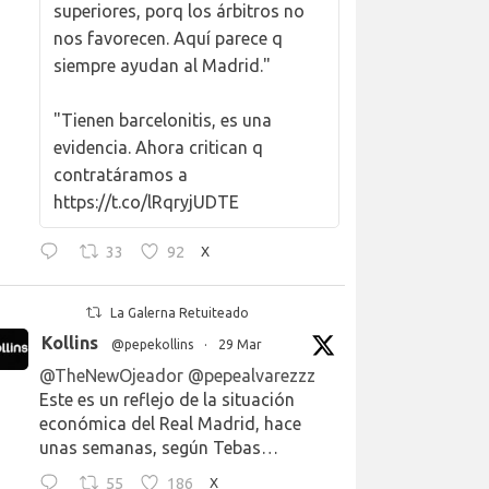
superiores, porq los árbitros no
nos favorecen. Aquí parece q
siempre ayudan al Madrid."
"Tienen barcelonitis, es una
evidencia. Ahora critican q
contratáramos a
https://t.co/lRqryjUDTE
33
92
X
La Galerna Retuiteado
Kollins
@pepekollins
·
29 Mar
@TheNewOjeador
@pepealvarezzz
Este es un reflejo de la situación
económica del Real Madrid, hace
unas semanas, según Tebas…
55
186
X