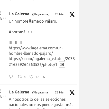
La Galerna
@lagalerna_
·
29 Mar
Un hombre llamado Pájaro.
#portanálisis
👉🏻👉🏻👉🏻
https://www.lagalerna.com/un-
hombre-llamado-pajaro/
https://x.com/lagalerna_/status/2038
216359264563526/photo/1
4
12
X
La Galerna
@lagalerna_
·
28 Mar
A nosotros lo de las selecciones
nacionales no nos puede gustar más.