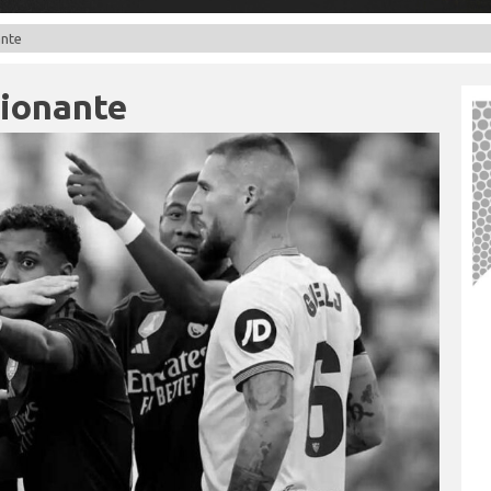
ante
cionante