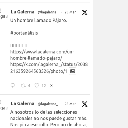
La Galerna
@lagalerna_
·
29 Mar
Un hombre llamado Pájaro.
#portanálisis
👉🏻👉🏻👉🏻
https://www.lagalerna.com/un-
hombre-llamado-pajaro/
https://x.com/lagalerna_/status/2038
216359264563526/photo/1
4
12
X
La Galerna
@lagalerna_
·
28 Mar
A nosotros lo de las selecciones
nacionales no nos puede gustar más.
Nos pirra ese rollo. Pero no de ahora,