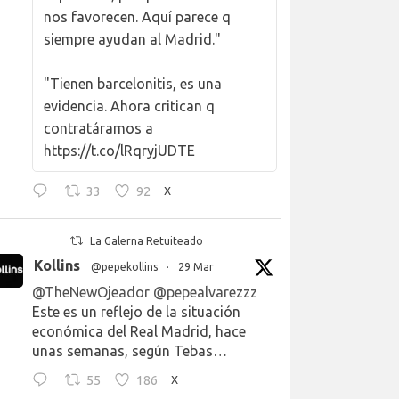
nos favorecen. Aquí parece q
siempre ayudan al Madrid."
"Tienen barcelonitis, es una
evidencia. Ahora critican q
contratáramos a
https://t.co/lRqryjUDTE
33
92
X
La Galerna Retuiteado
Kollins
@pepekollins
·
29 Mar
@TheNewOjeador
@pepealvarezzz
Este es un reflejo de la situación
económica del Real Madrid, hace
unas semanas, según Tebas…
55
186
X