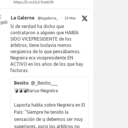
https://t.co/zLS1tzeb3h
La Galerna
@lagalerna_
·
29 Mar
Si de verdad ha dicho que
contrataron a alguien que HABÍA
SIDO VICEPRESIDENTE de los
árbitros, tiene todavía menos
vergüenza de lo que pensábamos.
Negreira era vicepresidente EN
ACTIVO en los años de los que hay
facturas.
Benito
@_Benito___
💣💣💣Barsa-Negreira
Laporta habla sobre Negreira en El
País: "Siempre he tenido la
sensación de q debemos ser muy
superiores, porq los árbitros no