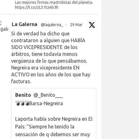
Las mejores firmas madridistas del planeta.
https://t.co/zLS1tzeb3h
La Galerna
@lagalerna_
·
29 Mar
Si de verdad ha dicho que
contrataron a alguien que HABÍA
SIDO VICEPRESIDENTE de los
árbitros, tiene todavía menos
vergüenza de lo que pensábamos.
Negreira era vicepresidente EN
ACTIVO en los años de los que hay
facturas.
Benito
@_Benito___
💣💣💣Barsa-Negreira
Laporta habla sobre Negreira en El
País: "Siempre he tenido la
sensación de q debemos ser muy