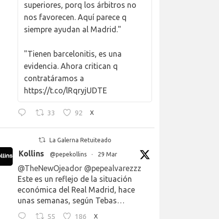
superiores, porq los árbitros no
nos favorecen. Aquí parece q
siempre ayudan al Madrid."
"Tienen barcelonitis, es una
evidencia. Ahora critican q
contratáramos a
https://t.co/lRqryjUDTE
33
92
X
La Galerna Retuiteado
Kollins
@pepekollins
·
29 Mar
@TheNewOjeador
@pepealvarezzz
Este es un reflejo de la situación
económica del Real Madrid, hace
unas semanas, según Tebas…
55
186
X