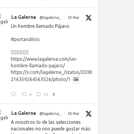
La Galerna
@lagalerna_
·
29 Mar
Un hombre llamado Pájaro.
#portanálisis
👉🏻👉🏻👉🏻
https://www.lagalerna.com/un-
hombre-llamado-pajaro/
https://x.com/lagalerna_/status/2038
216359264563526/photo/1
4
12
X
La Galerna
@lagalerna_
·
28 Mar
A nosotros lo de las selecciones
nacionales no nos puede gustar más.