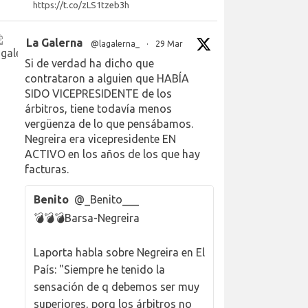
https://t.co/zLS1tzeb3h
La Galerna
@lagalerna_
·
29 Mar
Si de verdad ha dicho que
contrataron a alguien que HABÍA
SIDO VICEPRESIDENTE de los
árbitros, tiene todavía menos
vergüenza de lo que pensábamos.
Negreira era vicepresidente EN
ACTIVO en los años de los que hay
facturas.
Benito
@_Benito___
💣💣💣Barsa-Negreira
Laporta habla sobre Negreira en El
País: "Siempre he tenido la
sensación de q debemos ser muy
superiores, porq los árbitros no