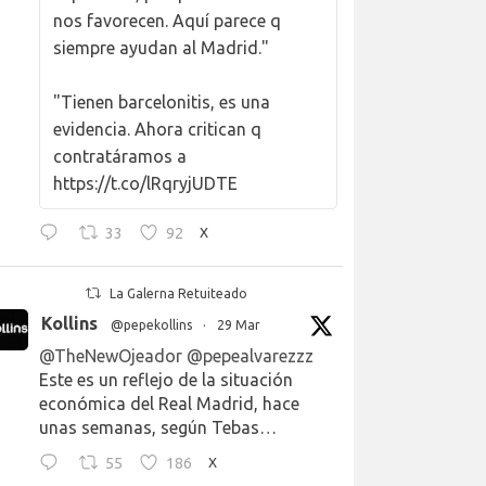
nos favorecen. Aquí parece q
siempre ayudan al Madrid."
"Tienen barcelonitis, es una
evidencia. Ahora critican q
contratáramos a
https://t.co/lRqryjUDTE
33
92
X
La Galerna Retuiteado
Kollins
@pepekollins
·
29 Mar
@TheNewOjeador
@pepealvarezzz
Este es un reflejo de la situación
económica del Real Madrid, hace
unas semanas, según Tebas…
55
186
X