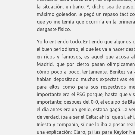
la situación, un baño. Y, dicho sea de paso
máximo goleador, le pegó un repaso táctico
que yo me temía que ocurriría en la primer
desgaste físico.
Yo lo entiendo todo. Entiendo que algunos c
el buen periodismo, el que les va a hacer dest
en ricos y famosos, es aquel que acosa al 
Madrid, que por cierto pasan olímpicamen
cómo poco a poco, lentamente, Benítez va 
habían depositado muchas expectativas en
para ellos como para sus respectivos me
importante era el PSG porque, hasta que vis
importante; después del 0-0, el equipo de Bl
el día antes era un genio, estaba gagá. La ve
de verdad, iba a ser el Celta; ahí sí que sí, a
Iniesta y compañía, sí que lo iba a pasar rea
una explicación: Claro, ¡si las para Keylor N