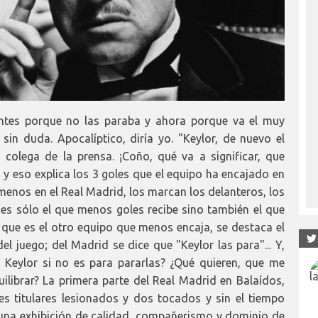
 Antes porque no las paraba y ahora porque va el muy
sin duda. Apocalíptico, diría yo. "Keylor, de nuevo el
n colega de la prensa. ¡Coño, qué va a significar, que
, y eso explica los 3 goles que el equipo ha encajado en
 menos en el Real Madrid, los marcan los delanteros, los
o es sólo el que menos goles recibe sino también el que
, que es el otro equipo que menos encaja, se destaca el
del juego; del Madrid se dice que "Keylor las para"... Y,
Keylor si no es para pararlas? ¿Qué quieren, que me
uilibrar? La primera parte del Real Madrid en Balaídos,
res titulares lesionados y dos tocados y sin el tiempo
 una exhibición de calidad, compañerismo y dominio de