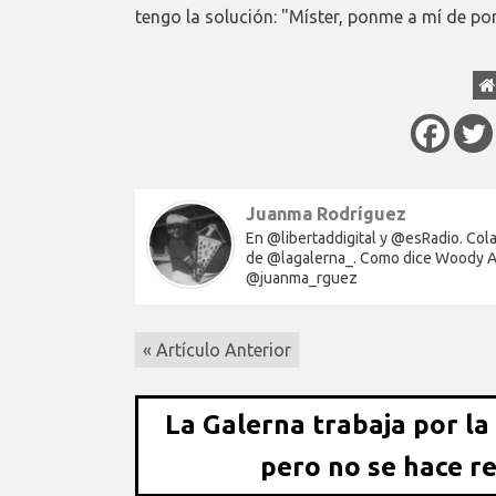
tengo la solución: "Míster, ponme a mí de po
Juanma Rodríguez
En @libertaddigital y @esRadio. Co
de @lagalerna_. Como dice Woody All
@juanma_rguez
« Artículo Anterior
La Galerna trabaja por la
pero no se hace r