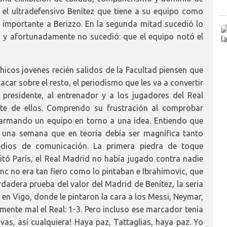
, el ultradefensivo Benítez que tiene a su equipo como
 importante a Berizzo. En la segunda mitad sucedió lo
a y afortunadamente no sucedió: que el equipo notó el
hicos jovenes recién salidos de la Facultad piensen que
acar sobre el resto, el periodismo que les va a convertir
presidente, al entrenador y a los jugadores del Real
te de ellos. Comprendo su frustración al comprobar
armando un equipo en torno a una idea. Entiendo que
 una semana que en teoría debía ser magnífica tanto
dios de comunicación. La primera piedra de toque
itó París, el Real Madrid no había jugado contra nadie
anc no era tan fiero como lo pintaban e Ibrahimovic, que
rdadera prueba del valor del Madrid de Benítez, la seria
hí, en Vigo, donde le pintaron la cara a los Messi, Neymar,
lmente mal el Real: 1-3. Pero incluso ese marcador tenía
avas, así cualquiera! Haya paz, Tattaglias, haya paz. Yo