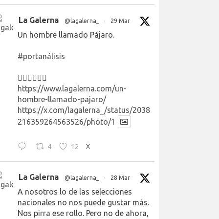
La Galerna
@lagalerna_
·
29 Mar
Un hombre llamado Pájaro.
#portanálisis
👉🏻👉🏻👉🏻
https://www.lagalerna.com/un-
hombre-llamado-pajaro/
https://x.com/lagalerna_/status/2038
216359264563526/photo/1
4
12
X
La Galerna
@lagalerna_
·
28 Mar
A nosotros lo de las selecciones
nacionales no nos puede gustar más.
Nos pirra ese rollo. Pero no de ahora,