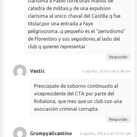
clarisima a Pablo torre,unas manos de
catedra de militao,y de una expulsion
clarisima al unico chaval del Castilla q fue
titular,por una entrada a Faye
peligrosisima...q pequeño és el "periodismo"
de Florentino y sus seguidores,al lado del
club q quieren representar
Responder
Vastic
5 agosto, 2024 a las 6:46 pm
Preocúpate de soborno continuado al
vicepresidente del CTA por parte del
Robalona, que mes que un club son una
asociación criminal corrupta.
Responder
Grumpyalicantino
6 agosto, 2024 a las 10:42 am