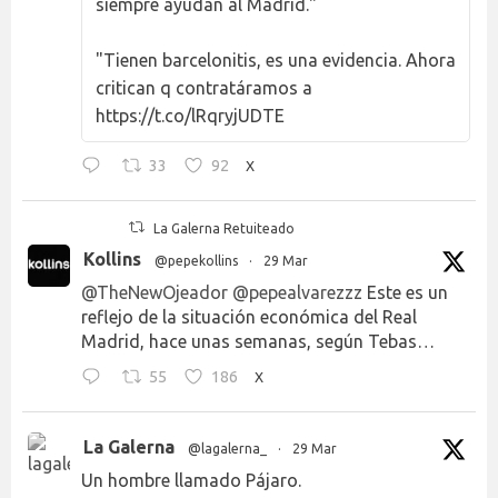
siempre ayudan al Madrid."
"Tienen barcelonitis, es una evidencia. Ahora
critican q contratáramos a
https://t.co/lRqryjUDTE
33
92
X
La Galerna Retuiteado
Kollins
@pepekollins
·
29 Mar
@TheNewOjeador
@pepealvarezzz
Este es un
reflejo de la situación económica del Real
Madrid, hace unas semanas, según Tebas…
55
186
X
La Galerna
@lagalerna_
·
29 Mar
Un hombre llamado Pájaro.