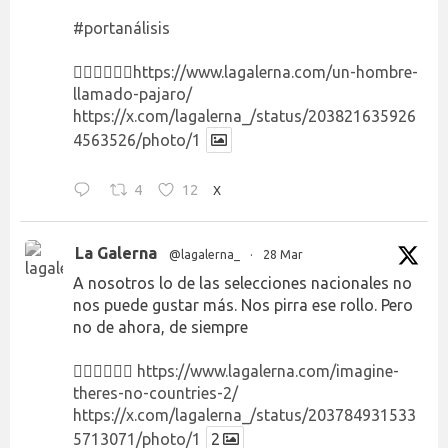
#portanálisis
👉🏻👉🏻👉🏻
https://www.lagalerna.com/un-hombre-
llamado-pajaro/
https://x.com/lagalerna_/status/203821635926
4563526/photo/1
4
12
X
La Galerna
@lagalerna_
·
28 Mar
A nosotros lo de las selecciones nacionales no
nos puede gustar más. Nos pirra ese rollo. Pero
no de ahora, de siempre
👉🏻👉🏻👉🏻
https://www.lagalerna.com/imagine-
theres-no-countries-2/
https://x.com/lagalerna_/status/203784931533
5713071/photo/1
2