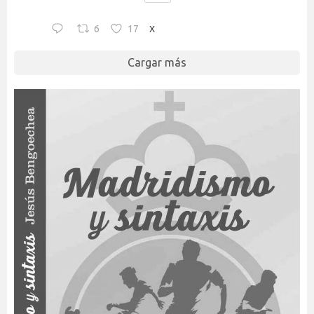
6
17
X
Cargar más