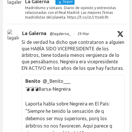
La Galerna
Seguir
Madridismo y sintaxis. Diario de opinión y entrevistas
relacionadas con el Real Madrid. Las mejores firmas
madridistas del planeta. https://t.co/zLS1tzeb3h
La Galerna
@lagalerna_
·
29 Mar
Si de verdad ha dicho que contrataron a alguien
que HABÍA SIDO VICEPRESIDENTE de los
árbitros, tiene todavía menos vergüenza de lo
que pensábamos. Negreira era vicepresidente
EN ACTIVO en los años de los que hay facturas.
Benito
@_Benito___
💣💣💣Barsa-Negreira
Laporta habla sobre Negreira en El País:
"Siempre he tenido la sensación de q
debemos ser muy superiores, porq los
árbitros no nos favorecen. Aquí parece q