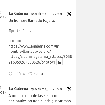
La Galerna
@lagalerna_
·
29 Mar
Un hombre llamado Pájaro.
#portanálisis
👉🏻👉🏻👉🏻
https://www.lagalerna.com/un-
hombre-llamado-pajaro/
https://x.com/lagalerna_/status/2038
216359264563526/photo/1
4
12
X
La Galerna
@lagalerna_
·
28 Mar
A nosotros lo de las selecciones
nacionales no nos puede gustar más.