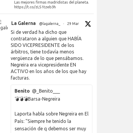
Las mejores firmas madridistas del planeta.
https://t.co/zLS1tzeb3h
La Galerna
@lagalerna_
·
29 Mar
Si de verdad ha dicho que
contrataron a alguien que HABÍA
SIDO VICEPRESIDENTE de los
árbitros, tiene todavía menos
vergüenza de lo que pensábamos.
Negreira era vicepresidente EN
ACTIVO en los años de los que hay
facturas.
Benito
@_Benito___
💣💣💣Barsa-Negreira
Laporta habla sobre Negreira en El
País: "Siempre he tenido la
sensación de q debemos ser muy