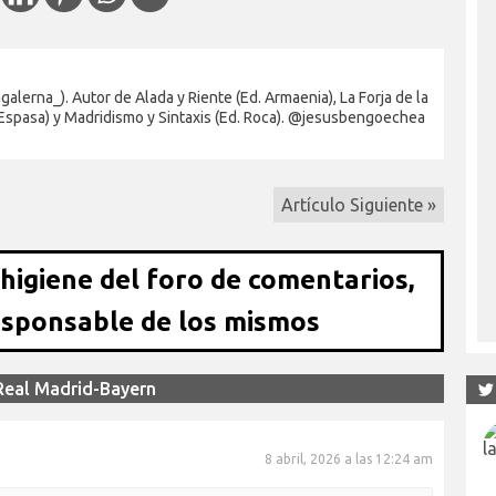
alerna_). Autor de Alada y Riente (Ed. Armaenia), La Forja de la
 Espasa) y Madridismo y Sintaxis (Ed. Roca). @jesusbengoechea
Artículo Siguiente »
 higiene del foro de comentarios,
esponsable de los mismos
 Real Madrid-Bayern
8 abril, 2026 a las 12:24 am