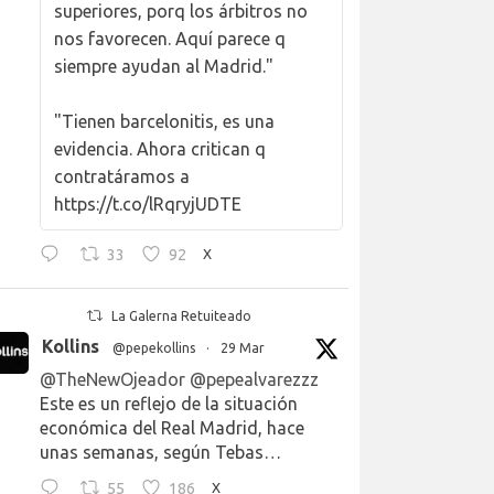
superiores, porq los árbitros no
nos favorecen. Aquí parece q
siempre ayudan al Madrid."
"Tienen barcelonitis, es una
evidencia. Ahora critican q
contratáramos a
https://t.co/lRqryjUDTE
33
92
X
La Galerna Retuiteado
Kollins
@pepekollins
·
29 Mar
@TheNewOjeador
@pepealvarezzz
Este es un reflejo de la situación
económica del Real Madrid, hace
unas semanas, según Tebas…
55
186
X