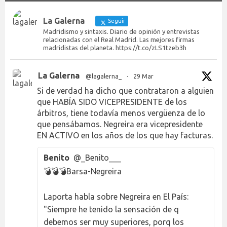
La Galerna
Seguir
Madridismo y sintaxis. Diario de opinión y entrevistas
relacionadas con el Real Madrid. Las mejores firmas
madridistas del planeta. https://t.co/zLS1tzeb3h
La Galerna
@lagalerna_
·
29 Mar
Si de verdad ha dicho que contrataron a alguien
que HABÍA SIDO VICEPRESIDENTE de los
árbitros, tiene todavía menos vergüenza de lo
que pensábamos. Negreira era vicepresidente
EN ACTIVO en los años de los que hay facturas.
Benito
@_Benito___
💣💣💣Barsa-Negreira
Laporta habla sobre Negreira en El País:
"Siempre he tenido la sensación de q
debemos ser muy superiores, porq los