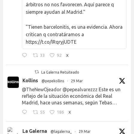
árbitros no nos favorecen. Aquí parece q
siempre ayudan al Madrid."
"Tienen barcelonitis, es una evidencia. Ahora
critican q contratáramos a
https://t.co/lRqryjUDTE
33
92
X
La Galerna Retuiteado
Kollins
@pepekollins
·
29 Mar
@TheNewOjeador
@pepealvarezzz
Este es un
reflejo de la situación económica del Real
Madrid, hace unas semanas, según Tebas…
55
186
X
La Galerna
@lagalerna_
·
29 Mar