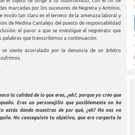
e el sujeto se dirige a su subordinado, con el fin de
ndes marcadas por los sucesores de Negreira y Arminio,
de modo tan claro en el terreno de la amenaza laboral y
ción de Medina Cantalejo del puesto de responsabilidad
clusión: el pavor a que se investigue el negreirato que
s palabras que transcribimos a continuación.
 se siente acorralado por la denuncia de un árbitro
 sufrimos.
.
oco la calidad de lo que eres, ¿eh?, porque yo creo que
equeño. Eres un personajillo que posiblemente no ha
to estás dando muestras de por qué, ¿eh? No nos va
uilo. No conseguiste tu objetivo, que era cargarte la