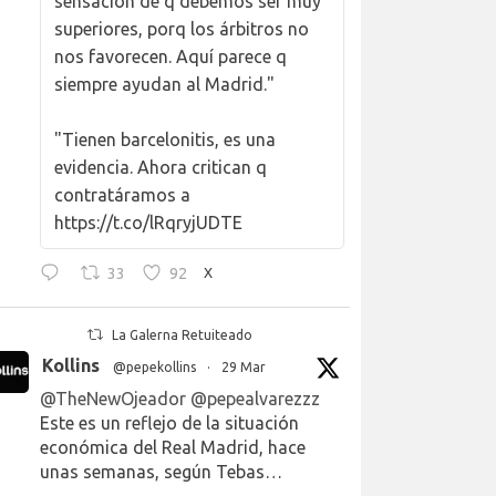
sensación de q debemos ser muy
superiores, porq los árbitros no
nos favorecen. Aquí parece q
siempre ayudan al Madrid."
"Tienen barcelonitis, es una
evidencia. Ahora critican q
contratáramos a
https://t.co/lRqryjUDTE
33
92
X
La Galerna Retuiteado
Kollins
@pepekollins
·
29 Mar
@TheNewOjeador
@pepealvarezzz
Este es un reflejo de la situación
económica del Real Madrid, hace
unas semanas, según Tebas…