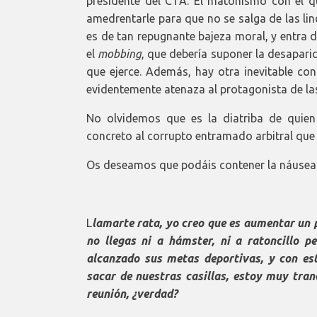
presidente del CTA. El matonismo con el qu
amedrentarle para que no se salga de las li
es de tan repugnante bajeza moral, y entra 
el
mobbing
, que debería suponer la desapari
que ejerce. Además, hay otra inevitable con
evidentemente atenaza al protagonista de la
No olvidemos que es la diatriba de quien
concreto al corrupto entramado arbitral que
Os deseamos que podáis contener la náusea
L
lamarte rata, yo creo que es aumentar un p
no llegas ni a hámster, ni a ratoncillo p
alcanzado sus metas deportivas, y con es
sacar de nuestras casillas, estoy muy tranq
reunión, ¿verdad?