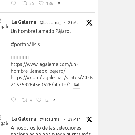
55
186
X
La Galerna
@lagalerna_
·
29 Mar
Un hombre llamado Pájaro.
#portanálisis
👉🏻👉🏻👉🏻
https://www.lagalerna.com/un-
hombre-llamado-pajaro/
https://x.com/lagalerna_/status/2038
216359264563526/photo/1
4
12
X
La Galerna
@lagalerna_
·
28 Mar
A nosotros lo de las selecciones
nacionales no nos puede gustar más.