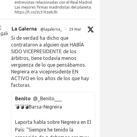
entrevistas relacionadas con el Real Madrid.
Las mejores firmas madridistas del planeta.
https://t.co/zLS1tzeb3h
La Galerna
@lagalerna_
·
29 Mar
Si de verdad ha dicho que
contrataron a alguien que HABÍA
SIDO VICEPRESIDENTE de los
árbitros, tiene todavía menos
vergüenza de lo que pensábamos.
Negreira era vicepresidente EN
ACTIVO en los años de los que hay
facturas.
Benito
@_Benito___
💣💣💣Barsa-Negreira
Laporta habla sobre Negreira en El
País: "Siempre he tenido la