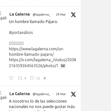
La Galerna
@lagalerna_
·
29 Mar
Un hombre llamado Pájaro.
#portanálisis
👉🏻👉🏻👉🏻
https://www.lagalerna.com/un-
hombre-llamado-pajaro/
https://x.com/lagalerna_/status/2038
216359264563526/photo/1
4
12
X
La Galerna
@lagalerna_
·
28 Mar
A nosotros lo de las selecciones
nacionales no nos puede gustar más.