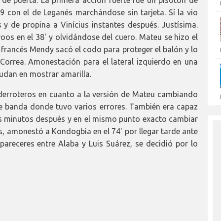
de puerta. La primera acción fuerte fue un pisotón de
29 con el de Leganés marchándose sin tarjeta. Sí la vio
 y de propina a Vinícius instantes después. Justísima.
oos en el 38' y olvidándose del cuero. Mateu se hizo el
l francés Mendy sacó el codo para proteger el balón y lo
Correa. Amonestación para el lateral izquierdo en una
udan en mostrar amarilla.
derroteros en cuanto a la versión de Mateu cambiando
e banda donde tuvo varios errores. También era capaz
os minutos después y en el mismo punto exacto cambiar
ás, amonestó a Kondogbia en el 74' por llegar tarde ante
pareceres entre Alaba y Luis Suárez, se decidió por lo