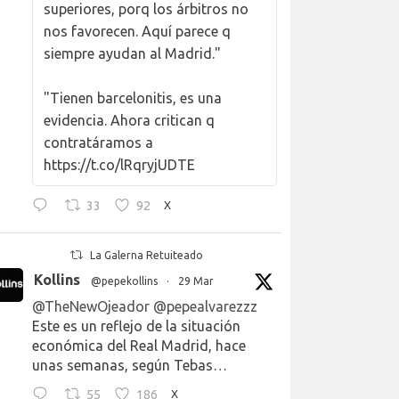
superiores, porq los árbitros no
nos favorecen. Aquí parece q
siempre ayudan al Madrid."
"Tienen barcelonitis, es una
evidencia. Ahora critican q
contratáramos a
https://t.co/lRqryjUDTE
33
92
X
La Galerna Retuiteado
Kollins
@pepekollins
·
29 Mar
@TheNewOjeador
@pepealvarezzz
Este es un reflejo de la situación
económica del Real Madrid, hace
unas semanas, según Tebas…
55
186
X