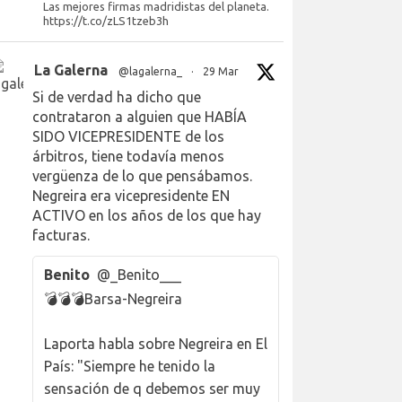
Las mejores firmas madridistas del planeta.
https://t.co/zLS1tzeb3h
La Galerna
@lagalerna_
·
29 Mar
Si de verdad ha dicho que
contrataron a alguien que HABÍA
SIDO VICEPRESIDENTE de los
árbitros, tiene todavía menos
vergüenza de lo que pensábamos.
Negreira era vicepresidente EN
ACTIVO en los años de los que hay
facturas.
Benito
@_Benito___
💣💣💣Barsa-Negreira
Laporta habla sobre Negreira en El
País: "Siempre he tenido la
sensación de q debemos ser muy