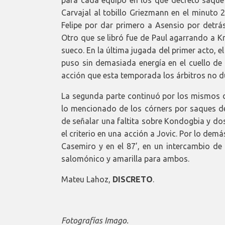
para cada equipo en los que decretó saque 
Carvajal al tobillo Griezmann en el minuto 
Felipe por dar primero a Asensio por detrás
Otro que se libró fue de Paul agarrando a Kr
sueco. En la última jugada del primer acto, e
puso sin demasiada energía en el cuello de 
acción que esta temporada los árbitros no d
La segunda parte continuó por los mismos 
lo mencionado de los córners por saques d
de señalar una faltita sobre Kondogbia y d
el criterio en una acción a Jovic. Por lo dem
Casemiro y en el 87’, en un intercambio de 
salomónico y amarilla para ambos.
Mateu Lahoz,
DISCRETO
.
Fotografías Imago.