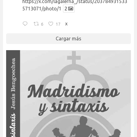
https://x.com/lagalerna_/status/203784931533
5713071/photo/1
2
6
17
X
Cargar más