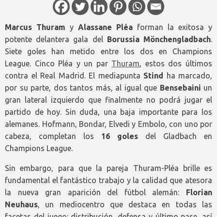
Marcus Thuram
y
Alassane Pléa
forman la exitosa y
potente delantera gala del
Borussia
Mönchengladbach
.
Siete goles han metido entre los dos en Champions
League. Cinco Pléa y un par
Thuram
, estos dos últimos
contra el Real Madrid. El mediapunta
Stind
ha marcado,
por su parte, dos tantos más, al igual que
Bensebaini
un
gran lateral izquierdo que finalmente no podrá jugar el
partido de hoy. Sin duda, una baja importante para los
alemanes. Hofmann, Bondar, Elvedi y Embolo, con uno por
cabeza, completan los
16 goles
del Gladbach en
Champions League.
Sin embargo, para que la pareja Thuram-Pléa brille es
fundamental el fantástico trabajo y la calidad que atesora
la nueva gran aparición del fútbol alemán:
Florian
Neuhaus
, un mediocentro que destaca en todas las
facetas del juego: distribución, defensa y último pase, así