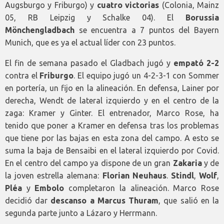
Augsburgo y Friburgo) y
cuatro victorias
(Colonia, Mainz
05, RB Leipzig y Schalke 04). El
Borussia
Mönchengladbach
se encuentra a 7 puntos del Bayern
Munich, que es ya el actual líder con 23 puntos.
El fin de semana pasado el Gladbach jugó y
empató 2-2
contra el
Friburgo
. El equipo jugó un 4-2-3-1 con Sommer
en portería, un fijo en la alineación. En defensa, Lainer por
derecha, Wendt de lateral izquierdo y en el centro de la
zaga: Kramer y Ginter. El entrenador, Marco Rose, ha
tenido que poner a Kramer en defensa tras los problemas
que tiene por las bajas en esta zona del campo. A esto se
suma la baja de Bensaibi en el lateral izquierdo por Covid.
En el centro del campo ya dispone de un gran
Zakaria
y de
la joven estrella alemana:
Florian Neuhaus
.
Stindl
,
Wolf
,
Pléa
y
Embolo
completaron la alineación. Marco Rose
decidió dar
descanso a Marcus Thuram
, que salió en la
segunda parte junto a Lázaro y Herrmann.