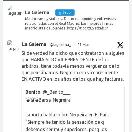
La Galerna
Seguir
Madridismo y sintaxis. Diario de opinión y entrevistas
relacionadas con el Real Madrid. Las mejores firmas
madridistas del planeta. https://t.co/zLS1tzeb3h
La Galerna
@lagalerna_
·
29 Mar
Si de verdad ha dicho que contrataron a alguien
que HABÍA SIDO VICEPRESIDENTE de los
árbitros, tiene todavía menos vergüenza de lo
que pensábamos. Negreira era vicepresidente
EN ACTIVO en los años de los que hay facturas.
Benito
@_Benito___
💣💣💣Barsa-Negreira
Laporta habla sobre Negreira en El País:
"Siempre he tenido la sensación de q
debemos ser muy superiores, porq los