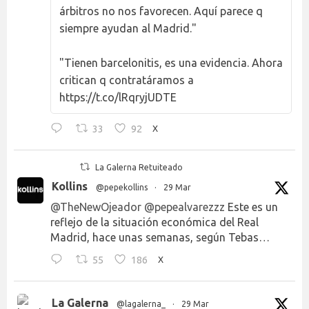
árbitros no nos favorecen. Aquí parece q
siempre ayudan al Madrid."
"Tienen barcelonitis, es una evidencia. Ahora
critican q contratáramos a
https://t.co/lRqryjUDTE
33
92
X
La Galerna Retuiteado
Kollins
@pepekollins
·
29 Mar
@TheNewOjeador
@pepealvarezzz
Este es un
reflejo de la situación económica del Real
Madrid, hace unas semanas, según Tebas…
55
186
X
La Galerna
@lagalerna_
·
29 Mar