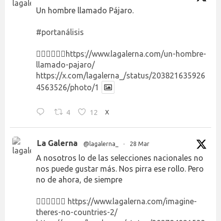
Un hombre llamado Pájaro.
#portanálisis
👉🏻👉🏻👉🏻
https://www.lagalerna.com/un-hombre-
llamado-pajaro/
https://x.com/lagalerna_/status/203821635926
4563526/photo/1
4
12
X
La Galerna
@lagalerna_
·
28 Mar
A nosotros lo de las selecciones nacionales no
nos puede gustar más. Nos pirra ese rollo. Pero
no de ahora, de siempre
👉🏻👉🏻👉🏻
https://www.lagalerna.com/imagine-
theres-no-countries-2/