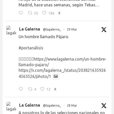
Madrid, hace unas semanas, según Tebas…
55
186
X
La Galerna
@lagalerna_
·
29 Mar
Un hombre llamado Pájaro.
#portanálisis
👉🏻👉🏻👉🏻
https://www.lagalerna.com/un-hombre-
llamado-pajaro/
https://x.com/lagalerna_/status/203821635926
4563526/photo/1
4
12
X
La Galerna
@lagalerna_
·
28 Mar
A nosotros lo de las selecciones nacionales no