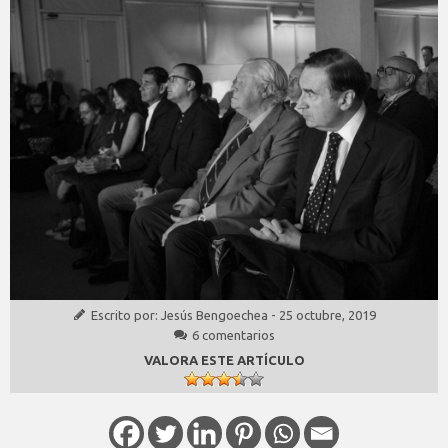
Escrito por:
Jesús Bengoechea
-
25 octubre, 2019
6 comentarios
VALORA ESTE ARTÍCULO