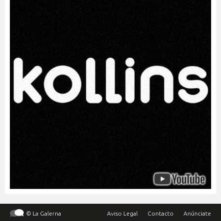
© La Galerna
Aviso Legal
Contacto
Anúnciate