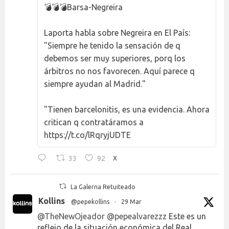
💣💣💣Barsa-Negreira
Laporta habla sobre Negreira en El País:
"Siempre he tenido la sensación de q
debemos ser muy superiores, porq los
árbitros no nos favorecen. Aquí parece q
siempre ayudan al Madrid."
"Tienen barcelonitis, es una evidencia. Ahora
critican q contratáramos a
https://t.co/lRqryjUDTE
33
92
X
La Galerna Retuiteado
Kollins
@pepekollins
·
29 Mar
@TheNewOjeador
@pepealvarezzz
Este es un
reflejo de la situación económica del Real