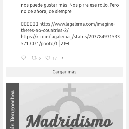
nos puede gustar más. Nos pirra ese rollo. Pero
no de ahora, de siempre
👉🏻👉🏻👉🏻
https://www.lagalerna.com/imagine-
theres-no-countries-2/
https://x.com/lagalerna_/status/203784931533
5713071/photo/1
2
6
17
X
Cargar más