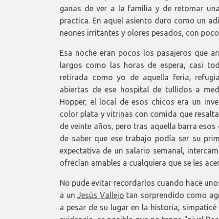
ganas de ver a la familia y de retomar un
practica. En aquel asiento duro como un adi
neones irritantes y olores pesados, con poco
Esa noche eran pocos los pasajeros que arr
largos como las horas de espera, casi t
retirada como yo de aquella feria, refug
abiertas de ese hospital de tullidos a m
Hopper, el local de esos chicos era un inve
color plata y vitrinas con comida que resalt
de veinte años, pero tras aquella barra eso
de saber que ese trabajo podía ser su prime
expectativa de un salario semanal, interca
ofrecían amables a cualquiera que se les ace
No pude evitar recordarlos cuando hace unos
a un
Jesús Vallejo
tan sorprendido como agr
a pesar de su lugar en la historia, simpatic