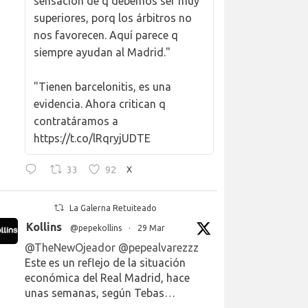
sensación de q debemos ser muy
superiores, porq los árbitros no
nos favorecen. Aquí parece q
siempre ayudan al Madrid."
"Tienen barcelonitis, es una
evidencia. Ahora critican q
contratáramos a
https://t.co/lRqryjUDTE
33
92
X
La Galerna Retuiteado
Kollins
@pepekollins
·
29 Mar
@TheNewOjeador
@pepealvarezzz
Este es un reflejo de la situación
económica del Real Madrid, hace
unas semanas, según Tebas…