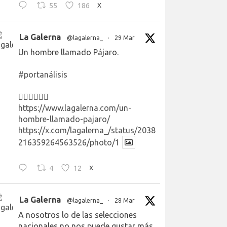
55
186
X
La Galerna
@lagalerna_
·
29 Mar
Un hombre llamado Pájaro.
#portanálisis
👉🏻👉🏻👉🏻
https://www.lagalerna.com/un-
hombre-llamado-pajaro/
https://x.com/lagalerna_/status/2038
216359264563526/photo/1
4
12
X
La Galerna
@lagalerna_
·
28 Mar
A nosotros lo de las selecciones
nacionales no nos puede gustar más.