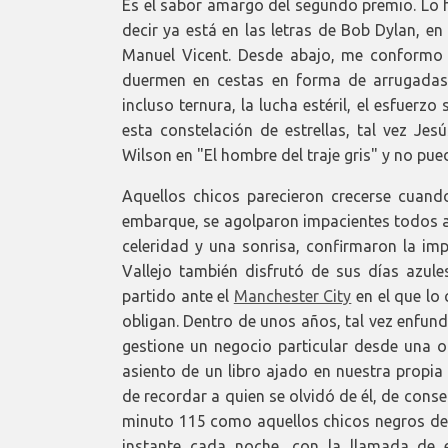
Es el sabor amargo del segundo premio. Lo h
decir ya está en las letras de Bob Dylan, e
Manuel Vicent. Desde abajo, me conformo
duermen en cestas en forma de arrugadas 
incluso ternura, la lucha estéril, el esfuer
esta constelación de estrellas, tal vez Jes
Wilson en "El hombre del traje gris" y no pued
Aquellos chicos parecieron crecerse cuand
embarque, se agolparon impacientes todos 
celeridad y una sonrisa, confirmaron la imp
Vallejo también disfrutó de sus días azul
partido ante el
Manchester City
en el que lo 
obligan. Dentro de unos años, tal vez enfund
gestione un negocio particular desde una o
asiento de un libro ajado en nuestra propia 
de recordar a quien se olvidó de él, de con
minuto 115 como aquellos chicos negros de r
instante cada noche, con la llamada de 