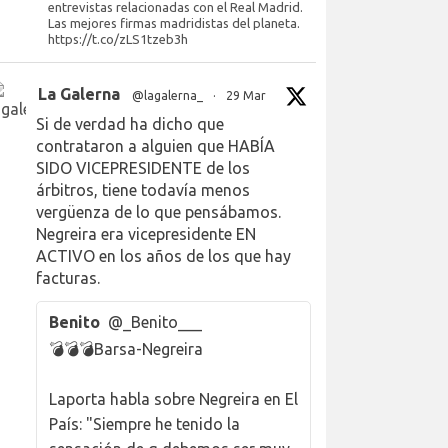
entrevistas relacionadas con el Real Madrid.
Las mejores firmas madridistas del planeta.
https://t.co/zLS1tzeb3h
La Galerna
@lagalerna_
·
29 Mar
Si de verdad ha dicho que
contrataron a alguien que HABÍA
SIDO VICEPRESIDENTE de los
árbitros, tiene todavía menos
vergüenza de lo que pensábamos.
Negreira era vicepresidente EN
ACTIVO en los años de los que hay
facturas.
Benito
@_Benito___
💣💣💣Barsa-Negreira
Laporta habla sobre Negreira en El
País: "Siempre he tenido la