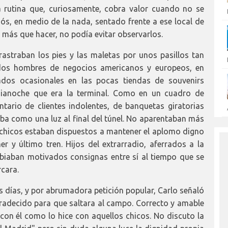
a rutina que, curiosamente, cobra valor cuando no se
ós, en medio de la nada, sentado frente a ese local de
 más que hacer, no podía evitar observarlos.
astraban los pies y las maletas por unos pasillos tan
odos hombres de negocios americanos y europeos, en
iados ocasionales en las pocas tiendas de souvenirs
edianoche que era la terminal. Como en un cuadro de
ntario de clientes indolentes, de banquetas giratorias
aba como una luz al final del túnel. No aparentaban más
s chicos estaban dispuestos a mantener el aplomo digno
r y último tren. Hijos del extrarradio, aferrados a la
mbiaban motivados consignas entre sí al tiempo que se
rcara.
 días, y por abrumadora petición popular, Carlo señaló
adecido para que saltara al campo. Correcto y amable
é con él como lo hice con aquellos chicos. No discuto la