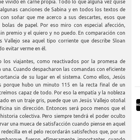
e vivido en carne propia. Todo lo que alguna vez quise
n algunas canciones de Sabina y en todos los textos de
 con soñar que me acerco a sus descartes, esos que
bolas de papel. Por eso miro con especial afección,
zo sin premio y el quiero y no puedo. En comparación con
ús Vallejo sea aquel tipo corriente que describe Sloan
o evitar verme en él.
o los viajantes, como reactivados por la promesa de
a una. Cuando despacharon las comandas con eficiente
ortancia de su lugar en el sistema. Como ellos, Jesús
es porque hubo un minuto 115 en la recta final de un
creímos capaz de todo. Por eso la empatía y la nobleza
ado en un traje gris, puede que un Jesús Vallejo otoñal
ficina sin dirección. Entonces será poco menos que el
historia colectiva. Pero siempre tendrá el poder oculto
servar una mueca de satisfacción cuando piense en aquel
edecilla en el pelo recordarán satisfechos que, por un
embarque, fueron efímeramente importantes cuando