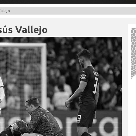
allejo
sús Vallejo