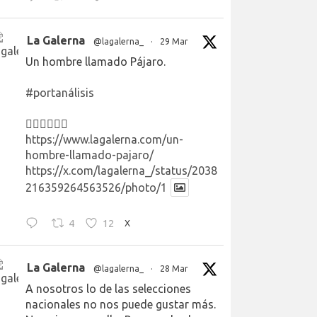
La Galerna
@lagalerna_
·
29 Mar
Un hombre llamado Pájaro.
#portanálisis
👉🏻👉🏻👉🏻
https://www.lagalerna.com/un-
hombre-llamado-pajaro/
https://x.com/lagalerna_/status/2038
216359264563526/photo/1
4
12
X
La Galerna
@lagalerna_
·
28 Mar
A nosotros lo de las selecciones
nacionales no nos puede gustar más.