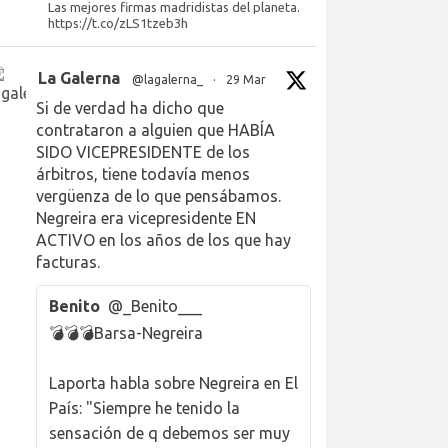
Las mejores firmas madridistas del planeta.
https://t.co/zLS1tzeb3h
La Galerna
@lagalerna_
·
29 Mar
Si de verdad ha dicho que
contrataron a alguien que HABÍA
SIDO VICEPRESIDENTE de los
árbitros, tiene todavía menos
vergüenza de lo que pensábamos.
Negreira era vicepresidente EN
ACTIVO en los años de los que hay
facturas.
Benito
@_Benito___
💣💣💣Barsa-Negreira
Laporta habla sobre Negreira en El
País: "Siempre he tenido la
sensación de q debemos ser muy