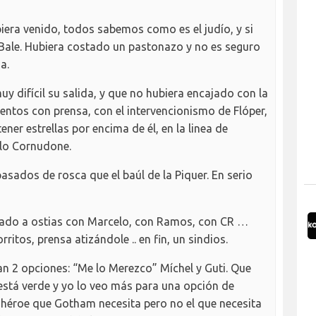
iera venido, todos sabemos como es el judío, y si
 Bale. Hubiera costado un pastonazo y no es seguro
a.
muy difícil su salida, y que no hubiera encajado con la
ientos con prensa, con el intervencionismo de Flóper,
ner estrellas por encima de él, en la linea de
lo Cornudone.
asados de rosca que el baúl de la Piquer. En serio
bado a ostias con Marcelo, con Ramos, con CR …
rritos, prensa atizándole .. en fin, un sindios.
n 2 opciones: “Me lo Merezco” Míchel y Guti. Que
n está verde y yo lo veo más para una opción de
l héroe que Gotham necesita pero no el que necesita