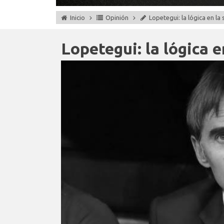
Inicio
Opinión
Lopetegui: la lógica en la
Lopetegui: la lógica e