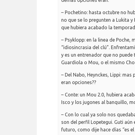
demás opciones eran:
– Pochetino: hasta octubre no hub
no que se lo pregunten a Lukita y
que hubiera acabado la temporad
– Psyklopp: en la linea de Poche, 
“idiosincrasia del clú”. Enfrentam
y es un entrenador que no puede te
Guardiola o Mou, o el mismo Cho
– Del Nabo, Heynckes, Lippi: mas p
eran opciones??
– Conte: un Mou 2.0, hubiera aca
Isco y los jugones al banquillo, mo
– Con lo cual ya solo nos quedaba
son del perfil Lopetegui. Guti aú
futuro, como dije hace días “es e