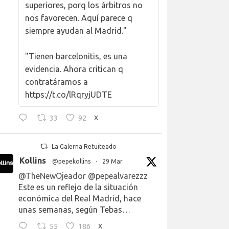
superiores, porq los árbitros no
nos favorecen. Aquí parece q
siempre ayudan al Madrid."
"Tienen barcelonitis, es una
evidencia. Ahora critican q
contratáramos a
https://t.co/lRqryjUDTE
33
92
X
La Galerna Retuiteado
Kollins
@pepekollins
·
29 Mar
@TheNewOjeador
@pepealvarezzz
Este es un reflejo de la situación
económica del Real Madrid, hace
unas semanas, según Tebas…
55
186
X