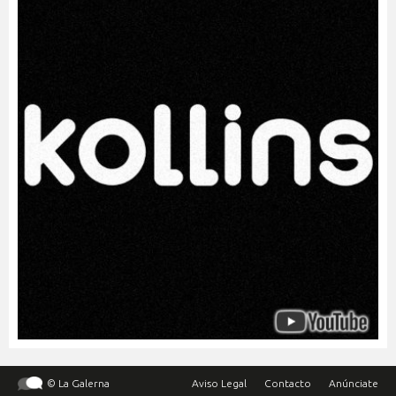
© La Galerna
Aviso Legal
Contacto
Anúnciate