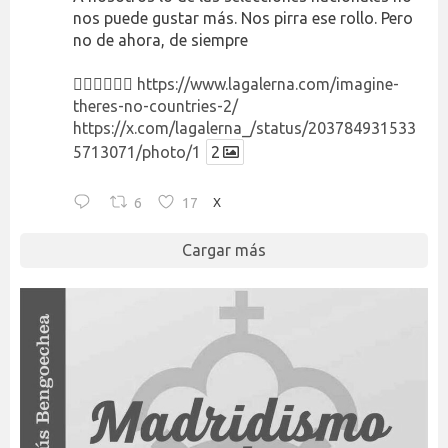
nos puede gustar más. Nos pirra ese rollo. Pero
no de ahora, de siempre
👉🏻👉🏻👉🏻
https://www.lagalerna.com/imagine-
theres-no-countries-2/
https://x.com/lagalerna_/status/203784931533
5713071/photo/1
2
6
17
X
Cargar más