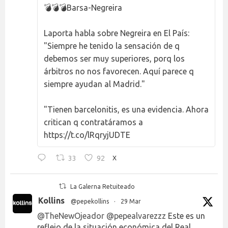
💣💣💣Barsa-Negreira
Laporta habla sobre Negreira en El País:
"Siempre he tenido la sensación de q
debemos ser muy superiores, porq los
árbitros no nos favorecen. Aquí parece q
siempre ayudan al Madrid."
"Tienen barcelonitis, es una evidencia. Ahora
critican q contratáramos a
https://t.co/lRqryjUDTE
33
92
X
La Galerna Retuiteado
Kollins
@pepekollins
·
29 Mar
@TheNewOjeador
@pepealvarezzz
Este es un
reflejo de la situación económica del Real