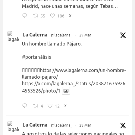
Madrid, hace unas semanas, según Tebas…
55
186
X
La Galerna
@lagalerna_
·
29 Mar
Un hombre llamado Pájaro.
#portanálisis
👉🏻👉🏻👉🏻
https://www.lagalerna.com/un-hombre-
llamado-pajaro/
https://x.com/lagalerna_/status/203821635926
4563526/photo/1
4
12
X
La Galerna
@lagalerna_
·
28 Mar
A nosotros lo de las selecciones nacionales no