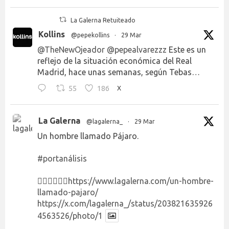
La Galerna Retuiteado
Kollins
@pepekollins
·
29 Mar
@TheNewOjeador
@pepealvarezzz
Este es un
reflejo de la situación económica del Real
Madrid, hace unas semanas, según Tebas…
55
186
X
La Galerna
@lagalerna_
·
29 Mar
Un hombre llamado Pájaro.
#portanálisis
👉🏻👉🏻👉🏻
https://www.lagalerna.com/un-hombre-
llamado-pajaro/
https://x.com/lagalerna_/status/203821635926
4563526/photo/1