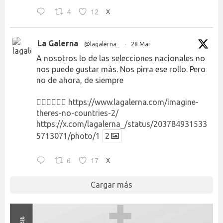
4
12
X
La Galerna
@lagalerna_
·
28 Mar
A nosotros lo de las selecciones nacionales no
nos puede gustar más. Nos pirra ese rollo. Pero
no de ahora, de siempre
👉🏻👉🏻👉🏻
https://www.lagalerna.com/imagine-
theres-no-countries-2/
https://x.com/lagalerna_/status/203784931533
5713071/photo/1
2
6
17
X
Cargar más