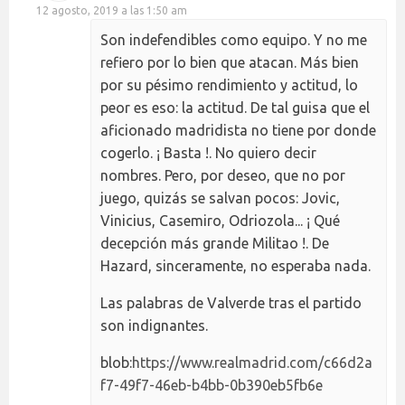
12 agosto, 2019 a las 1:50 am
Son indefendibles como equipo. Y no me
refiero por lo bien que atacan. Más bien
por su pésimo rendimiento y actitud, lo
peor es eso: la actitud. De tal guisa que el
aficionado madridista no tiene por donde
cogerlo. ¡ Basta !. No quiero decir
nombres. Pero, por deseo, que no por
juego, quizás se salvan pocos: Jovic,
Vinicius, Casemiro, Odriozola... ¡ Qué
decepción más grande Militao !. De
Hazard, sinceramente, no esperaba nada.
Las palabras de Valverde tras el partido
son indignantes.
blob:
https://www.realmadrid.com/c66d2a
f7-49f7-46eb-b4bb-0b390eb5fb6e