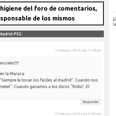
 higiene del foro de comentarios,
esponsable de los mismos
 Madrid-PSG
14 febrero, 2018 a las 11:58 pm
nciales!!!!
en la Maraca:
iempre le tocan los fáciles al madrid". Cuando nos
 meter". Cuando ganamos a los duros "Robo". El
Responder
15 febrero, 2018 a las 12:02 am