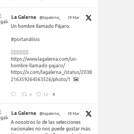
La Galerna
@lagalerna_
·
29 Mar
Un hombre llamado Pájaro.
#portanálisis
👉🏻👉🏻👉🏻
https://www.lagalerna.com/un-
hombre-llamado-pajaro/
https://x.com/lagalerna_/status/2038
216359264563526/photo/1
4
12
X
La Galerna
@lagalerna_
·
28 Mar
A nosotros lo de las selecciones
nacionales no nos puede gustar más.