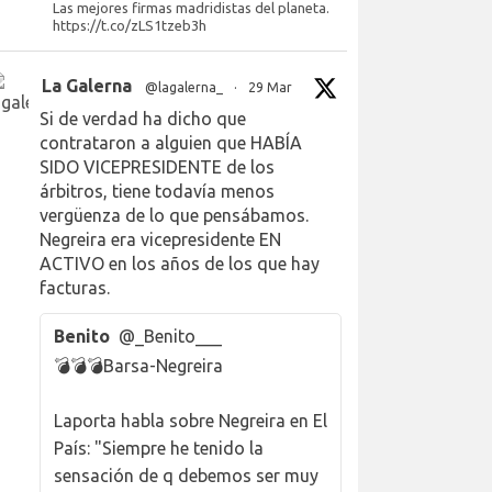
Las mejores firmas madridistas del planeta.
https://t.co/zLS1tzeb3h
La Galerna
@lagalerna_
·
29 Mar
Si de verdad ha dicho que
contrataron a alguien que HABÍA
SIDO VICEPRESIDENTE de los
árbitros, tiene todavía menos
vergüenza de lo que pensábamos.
Negreira era vicepresidente EN
ACTIVO en los años de los que hay
facturas.
Benito
@_Benito___
💣💣💣Barsa-Negreira
Laporta habla sobre Negreira en El
País: "Siempre he tenido la
sensación de q debemos ser muy