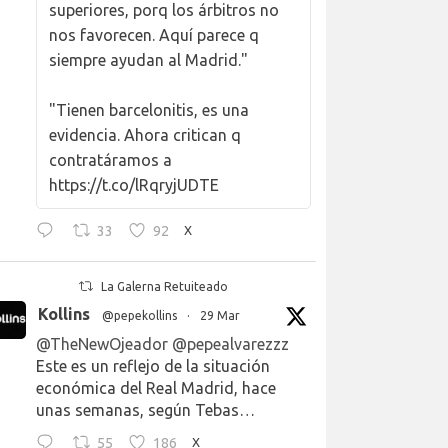
superiores, porq los árbitros no
nos favorecen. Aquí parece q
siempre ayudan al Madrid."
"Tienen barcelonitis, es una
evidencia. Ahora critican q
contratáramos a
https://t.co/lRqryjUDTE
33
92
X
La Galerna Retuiteado
Kollins
@pepekollins
·
29 Mar
@TheNewOjeador
@pepealvarezzz
Este es un reflejo de la situación
económica del Real Madrid, hace
unas semanas, según Tebas…
55
186
X