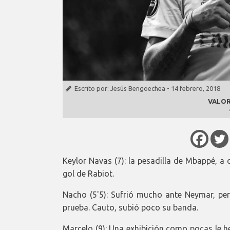
Escrito por:
Jesús Bengoechea
-
14 febrero, 2018
VALOR
Keylor Navas (7): la pesadilla de Mbappé, 
gol de Rabiot.
Nacho (5'5): Sufrió mucho ante Neymar, pe
prueba. Cauto, subió poco su banda.
Marcelo (9): Una exhibición como pocas le h