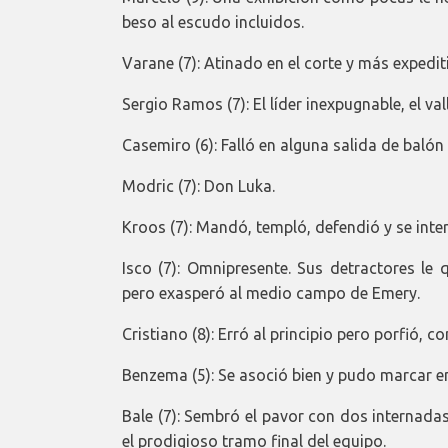
beso al escudo incluidos.
Varane (7): Atinado en el corte y más expedi
Sergio Ramos (7): El líder inexpugnable, el v
Casemiro (6): Falló en alguna salida de balón
Modric (7): Don Luka.
Kroos (7): Mandó, templó, defendió y se inte
Isco (7): Omnipresente. Sus detractores le 
pero exasperó al medio campo de Emery.
Cristiano (8): Erró al principio pero porfió, 
Benzema (5): Se asoció bien y pudo marcar en 
Bale (7): Sembró el pavor con dos internadas
el prodigioso tramo final del equipo.