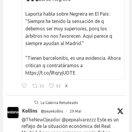
Laporta habla sobre Negreira en El País:
"Siempre he tenido la sensación de q
debemos ser muy superiores, porq los
árbitros no nos favorecen. Aquí parece q
siempre ayudan al Madrid."
"Tienen barcelonitis, es una evidencia. Ahora
critican q contratáramos a
https://t.co/lRqryjUDTE
33
92
X
La Galerna Retuiteado
Kollins
@pepekollins
·
29 Mar
@TheNewOjeador
@pepealvarezzz
Este es un
reflejo de la situación económica del Real