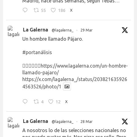
Madrid, hace unas semanas, según Tebas…
55
186
X
La Galerna
@lagalerna_
·
29 Mar
Un hombre llamado Pájaro.
#portanálisis
👉🏻👉🏻👉🏻
https://www.lagalerna.com/un-hombre-
llamado-pajaro/
https://x.com/lagalerna_/status/203821635926
4563526/photo/1
4
12
X
La Galerna
@lagalerna_
·
28 Mar
A nosotros lo de las selecciones nacionales no
nos puede gustar más. Nos pirra ese rollo. Pero