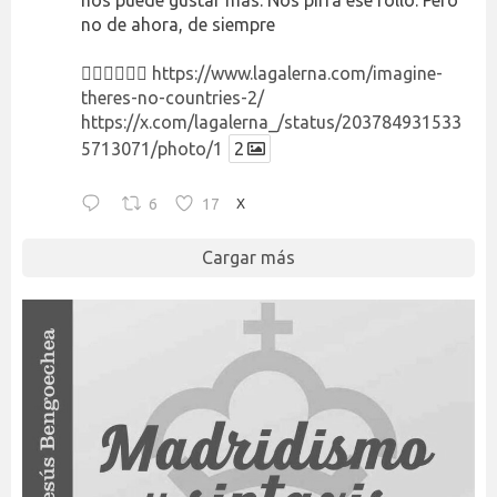
no de ahora, de siempre
👉🏻👉🏻👉🏻
https://www.lagalerna.com/imagine-
theres-no-countries-2/
https://x.com/lagalerna_/status/203784931533
5713071/photo/1
2
6
17
X
Cargar más