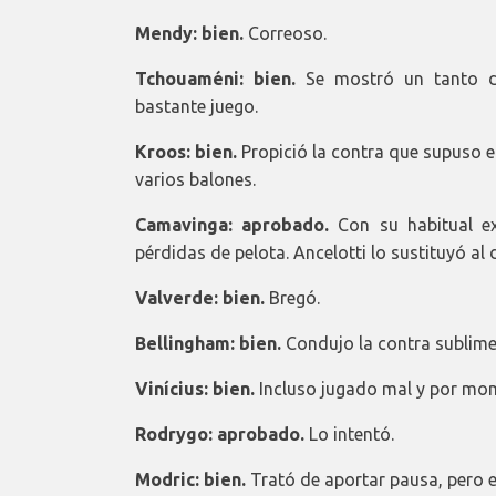
Mendy: bien.
Correoso.
Tchouaméni: bien.
Se mostró un tanto d
bastante juego.
Kroos: bien.
Propició la contra que supuso el
varios balones.
Camavinga: aprobado.
Con su habitual ex
pérdidas de pelota. Ancelotti lo sustituyó a
Valverde: bien.
Bregó.
Bellingham: bien.
Condujo la contra sublime p
Vinícius: bien.
Incluso jugado mal y por mom
Rodrygo: aprobado.
Lo intentó.
Modric: bien.
Trató de aportar pausa, pero el