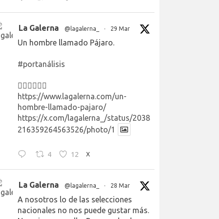
La Galerna
@lagalerna_
·
29 Mar
Un hombre llamado Pájaro.
#portanálisis
👉🏻👉🏻👉🏻
https://www.lagalerna.com/un-
hombre-llamado-pajaro/
https://x.com/lagalerna_/status/2038
216359264563526/photo/1
4
12
X
La Galerna
@lagalerna_
·
28 Mar
A nosotros lo de las selecciones
nacionales no nos puede gustar más.