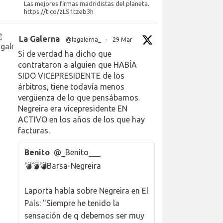
Las mejores firmas madridistas del planeta.
https://t.co/zLS1tzeb3h
La Galerna
@lagalerna_
·
29 Mar
Si de verdad ha dicho que
contrataron a alguien que HABÍA
SIDO VICEPRESIDENTE de los
árbitros, tiene todavía menos
vergüenza de lo que pensábamos.
Negreira era vicepresidente EN
ACTIVO en los años de los que hay
facturas.
Benito
@_Benito___
💣💣💣Barsa-Negreira
Laporta habla sobre Negreira en El
País: "Siempre he tenido la
sensación de q debemos ser muy