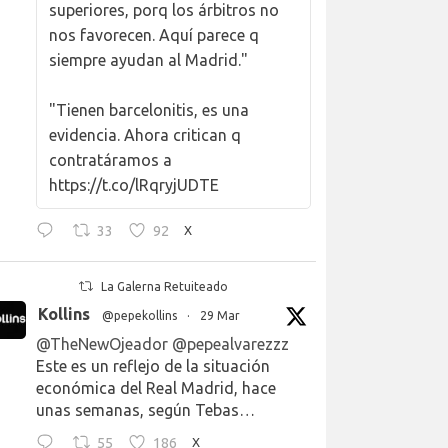
superiores, porq los árbitros no
nos favorecen. Aquí parece q
siempre ayudan al Madrid."
"Tienen barcelonitis, es una
evidencia. Ahora critican q
contratáramos a
https://t.co/lRqryjUDTE
33
92
X
La Galerna Retuiteado
Kollins
@pepekollins
·
29 Mar
@TheNewOjeador
@pepealvarezzz
Este es un reflejo de la situación
económica del Real Madrid, hace
unas semanas, según Tebas…
55
186
X