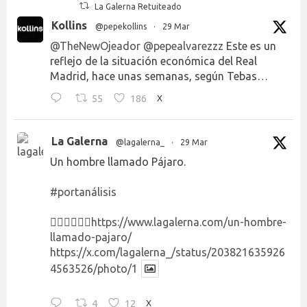
La Galerna Retuiteado
Kollins
@pepekollins
·
29 Mar
@TheNewOjeador
@pepealvarezzz
Este es un
reflejo de la situación económica del Real
Madrid, hace unas semanas, según Tebas…
55
186
X
La Galerna
@lagalerna_
·
29 Mar
Un hombre llamado Pájaro.
#portanálisis
👉🏻👉🏻👉🏻
https://www.lagalerna.com/un-hombre-
llamado-pajaro/
https://x.com/lagalerna_/status/203821635926
4563526/photo/1
4
12
X