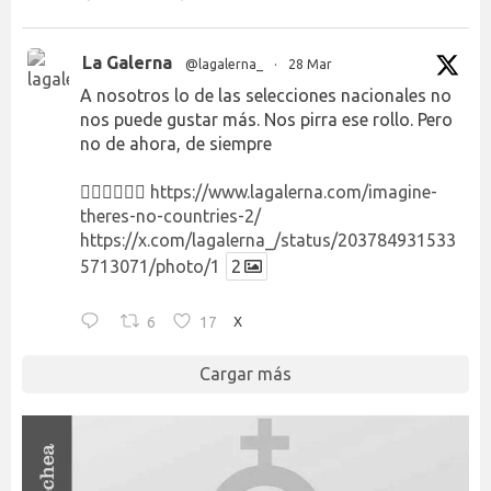
La Galerna
@lagalerna_
·
28 Mar
A nosotros lo de las selecciones nacionales no
nos puede gustar más. Nos pirra ese rollo. Pero
no de ahora, de siempre
👉🏻👉🏻👉🏻
https://www.lagalerna.com/imagine-
theres-no-countries-2/
https://x.com/lagalerna_/status/203784931533
5713071/photo/1
2
6
17
X
Cargar más