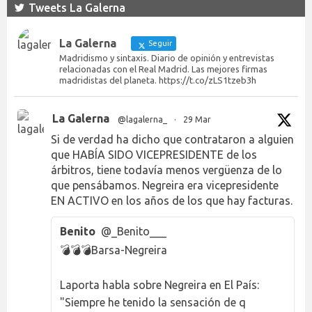
Tweets La Galerna
La Galerna
Seguir
Madridismo y sintaxis. Diario de opinión y entrevistas
relacionadas con el Real Madrid. Las mejores firmas
madridistas del planeta. https://t.co/zLS1tzeb3h
La Galerna
@lagalerna_
·
29 Mar
Si de verdad ha dicho que contrataron a alguien
que HABÍA SIDO VICEPRESIDENTE de los
árbitros, tiene todavía menos vergüenza de lo
que pensábamos. Negreira era vicepresidente
EN ACTIVO en los años de los que hay facturas.
Benito
@_Benito___
💣💣💣Barsa-Negreira
Laporta habla sobre Negreira en El País:
"Siempre he tenido la sensación de q