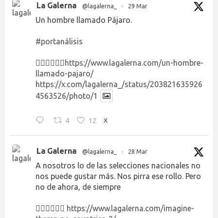
La Galerna
@lagalerna_
·
29 Mar
Un hombre llamado Pájaro.
#portanálisis
👉🏻👉🏻👉🏻
https://www.lagalerna.com/un-hombre-
llamado-pajaro/
https://x.com/lagalerna_/status/203821635926
4563526/photo/1
4
12
X
La Galerna
@lagalerna_
·
28 Mar
A nosotros lo de las selecciones nacionales no
nos puede gustar más. Nos pirra ese rollo. Pero
no de ahora, de siempre
👉🏻👉🏻👉🏻
https://www.lagalerna.com/imagine-