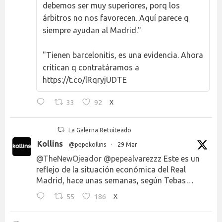
debemos ser muy superiores, porq los
árbitros no nos favorecen. Aquí parece q
siempre ayudan al Madrid."
"Tienen barcelonitis, es una evidencia. Ahora
critican q contratáramos a
https://t.co/lRqryjUDTE
33
92
X
La Galerna Retuiteado
Kollins
@pepekollins
·
29 Mar
@TheNewOjeador
@pepealvarezzz
Este es un
reflejo de la situación económica del Real
Madrid, hace unas semanas, según Tebas…
55
186
X