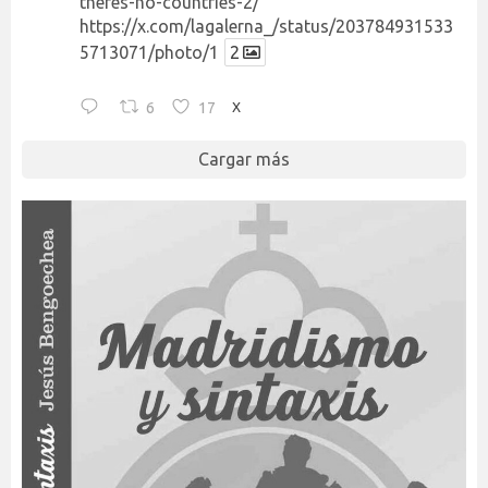
theres-no-countries-2/
https://x.com/lagalerna_/status/203784931533
5713071/photo/1
2
6
17
X
Cargar más