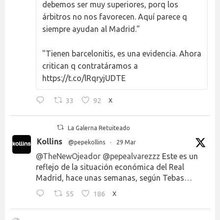
debemos ser muy superiores, porq los
árbitros no nos favorecen. Aquí parece q
siempre ayudan al Madrid."
"Tienen barcelonitis, es una evidencia. Ahora
critican q contratáramos a
https://t.co/lRqryjUDTE
33
92
X
La Galerna Retuiteado
Kollins
@pepekollins
·
29 Mar
@TheNewOjeador
@pepealvarezzz
Este es un
reflejo de la situación económica del Real
Madrid, hace unas semanas, según Tebas…
55
186
X