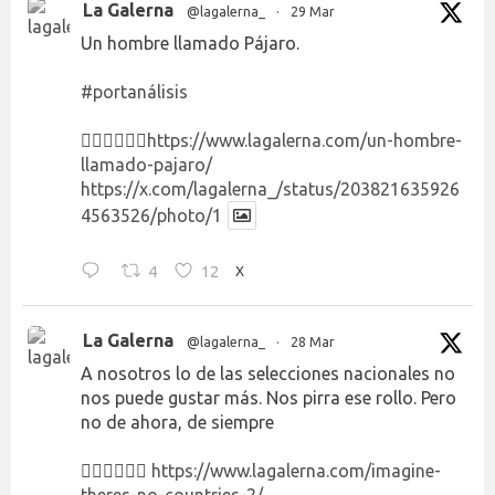
La Galerna
@lagalerna_
·
29 Mar
Un hombre llamado Pájaro.
#portanálisis
👉🏻👉🏻👉🏻
https://www.lagalerna.com/un-hombre-
llamado-pajaro/
https://x.com/lagalerna_/status/203821635926
4563526/photo/1
4
12
X
La Galerna
@lagalerna_
·
28 Mar
A nosotros lo de las selecciones nacionales no
nos puede gustar más. Nos pirra ese rollo. Pero
no de ahora, de siempre
👉🏻👉🏻👉🏻
https://www.lagalerna.com/imagine-
theres-no-countries-2/