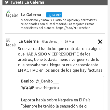
Tweets La Galerna
La Galerna
Seguir
Madridismo y sintaxis. Diario de opinión y entrevistas
relacionadas con el Real Madrid. Las mejores firmas
madridistas del planeta. https://t.co/zLS1tzeb3h
La Galerna
@lagalerna_
·
29 Mar
Si de verdad ha dicho que contrataron a alguien
que HABÍA SIDO VICEPRESIDENTE de los
árbitros, tiene todavía menos vergüenza de lo
que pensábamos. Negreira era vicepresidente
EN ACTIVO en los años de los que hay facturas.
Benito
@_Benito___
💣💣💣Barsa-Negreira
Laporta habla sobre Negreira en El País:
"Siempre he tenido la sensación de q