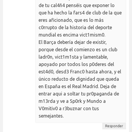
de tu cal4ñ4 penséis que exponer lo
que ha hecho la fars4 de club de la que
eres aficionado, que es lo más
c0rrupto de la historia del deporte
mundial es encima vict1mism0.
El Barça debería dejar de existir,
porque desde el comienzo es un club
ladr0n, vict1m1sta y lamentable,
apoyado por todos los p0deres del
est4d0, desd3 Franc0 hasta ahora, y el
único reducto de dignidad que queda
en España es el Real Madrid. Deja de
entrar aqui a soltar tu pr0paganda de
m13rda y ve a Sp0rk y Mundo a
V0mitiv0 a r3buznar con tus
semejantes.
Responder