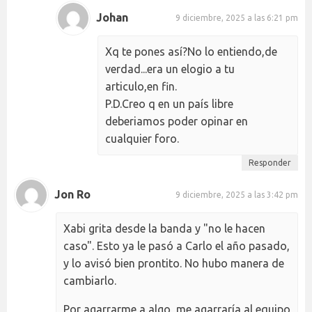
Johan
9 diciembre, 2025 a las 6:21 pm
Xq te pones así?No lo entiendo,de
verdad...era un elogio a tu
articulo,en fin.
P.D.Creo q en un país libre
deberiamos poder opinar en
cualquier foro.
Responder
Jon Ro
9 diciembre, 2025 a las 3:42 pm
Xabi grita desde la banda y "no le hacen
caso". Esto ya le pasó a Carlo el año pasado,
y lo avisó bien prontito. No hubo manera de
cambiarlo.
Por agarrarme a algo, me agarraría al equipo