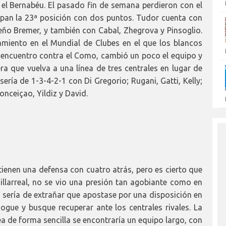
 el Bernabéu. El pasado fin de semana perdieron con el
pan la 23ª posición con dos puntos. Tudor cuenta con
leño Bremer, y también con Cabal, Zhegrova y Pinsoglio.
amiento en el Mundial de Clubes en el que los blancos
mo encuentro contra el Como, cambió un poco el equipo y
ra que vuelva a una línea de tres centrales en lugar de
ería de 1-3-4-2-1 con Di Gregorio; Rugani, Gatti, Kelly;
onceiçao, Yildiz y David.
 tienen una defensa con cuatro atrás, pero es cierto que
illarreal, no se vio una presión tan agobiante como en
o sería de extrañar que apostase por una disposición en
gue y busque recuperar ante los centrales rivales. La
nea de forma sencilla se encontraría un equipo largo, con