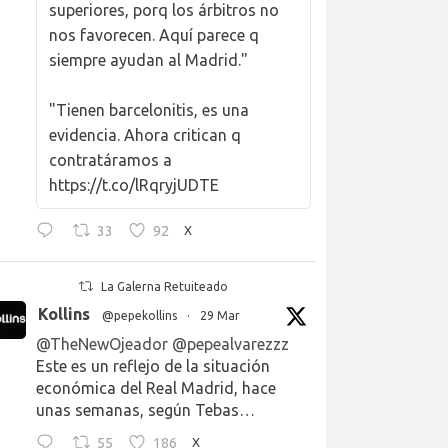
superiores, porq los árbitros no
nos favorecen. Aquí parece q
siempre ayudan al Madrid."
"Tienen barcelonitis, es una
evidencia. Ahora critican q
contratáramos a
https://t.co/lRqryjUDTE
33
92
X
La Galerna Retuiteado
Kollins
@pepekollins
·
29 Mar
@TheNewOjeador
@pepealvarezzz
Este es un reflejo de la situación
económica del Real Madrid, hace
unas semanas, según Tebas…
55
186
X