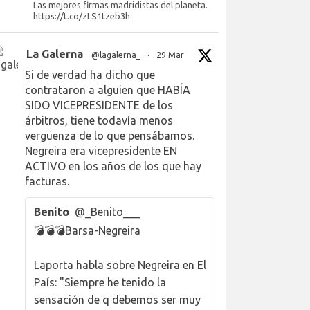
Las mejores firmas madridistas del planeta.
https://t.co/zLS1tzeb3h
La Galerna
@lagalerna_
·
29 Mar
Si de verdad ha dicho que
contrataron a alguien que HABÍA
SIDO VICEPRESIDENTE de los
árbitros, tiene todavía menos
vergüenza de lo que pensábamos.
Negreira era vicepresidente EN
ACTIVO en los años de los que hay
facturas.
Benito
@_Benito___
💣💣💣Barsa-Negreira
Laporta habla sobre Negreira en El
País: "Siempre he tenido la
sensación de q debemos ser muy