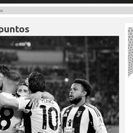
os
 puntos