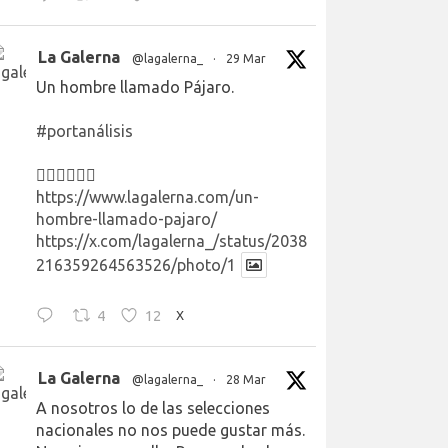
La Galerna
@lagalerna_
·
29 Mar
Un hombre llamado Pájaro.
#portanálisis
👉🏻👉🏻👉🏻
https://www.lagalerna.com/un-
hombre-llamado-pajaro/
https://x.com/lagalerna_/status/2038
216359264563526/photo/1
4
12
X
La Galerna
@lagalerna_
·
28 Mar
A nosotros lo de las selecciones
nacionales no nos puede gustar más.