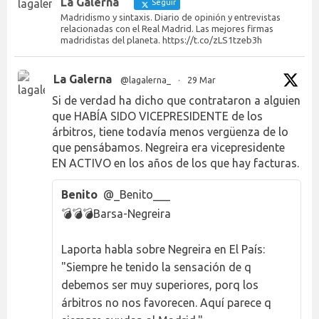
La Galerna
Seguir
Madridismo y sintaxis. Diario de opinión y entrevistas
relacionadas con el Real Madrid. Las mejores firmas
madridistas del planeta. https://t.co/zLS1tzeb3h
La Galerna
@lagalerna_
·
29 Mar
Si de verdad ha dicho que contrataron a alguien
que HABÍA SIDO VICEPRESIDENTE de los
árbitros, tiene todavía menos vergüenza de lo
que pensábamos. Negreira era vicepresidente
EN ACTIVO en los años de los que hay facturas.
Benito
@_Benito___
💣💣💣Barsa-Negreira
Laporta habla sobre Negreira en El País:
"Siempre he tenido la sensación de q
debemos ser muy superiores, porq los
árbitros no nos favorecen. Aquí parece q