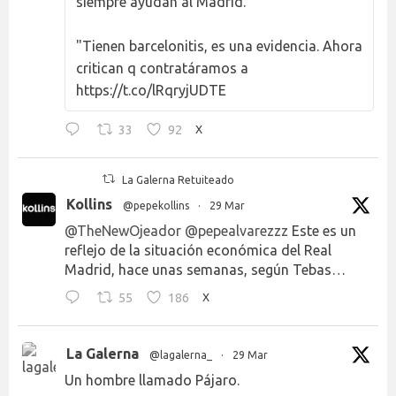
siempre ayudan al Madrid."
"Tienen barcelonitis, es una evidencia. Ahora
critican q contratáramos a
https://t.co/lRqryjUDTE
33
92
X
La Galerna Retuiteado
Kollins
@pepekollins
·
29 Mar
@TheNewOjeador
@pepealvarezzz
Este es un
reflejo de la situación económica del Real
Madrid, hace unas semanas, según Tebas…
55
186
X
La Galerna
@lagalerna_
·
29 Mar
Un hombre llamado Pájaro.