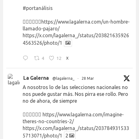
#portanálisis
👉🏻👉🏻👉🏻
https://www.lagalerna.com/un-hombre-
llamado-pajaro/
https://x.com/lagalerna_/status/203821635926
4563526/photo/1
4
12
X
La Galerna
@lagalerna_
·
28 Mar
A nosotros lo de las selecciones nacionales no
nos puede gustar más. Nos pirra ese rollo. Pero
no de ahora, de siempre
👉🏻👉🏻👉🏻
https://www.lagalerna.com/imagine-
theres-no-countries-2/
https://x.com/lagalerna_/status/203784931533
5713071/photo/1
2