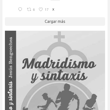
6
17
X
Cargar más