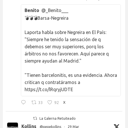
Benito
@_Benito___
💣💣💣Barsa-Negreira
Laporta habla sobre Negreira en El País:
"Siempre he tenido la sensación de q
debemos ser muy superiores, porq los
árbitros no nos favorecen. Aquí parece q
siempre ayudan al Madrid."
"Tienen barcelonitis, es una evidencia. Ahora
critican q contratáramos a
https://t.co/lRqryjUDTE
33
92
X
La Galerna Retuiteado
Kollins
@pepekollins
·
29 Mar