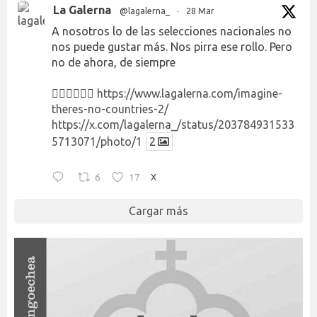
La Galerna
@lagalerna_
·
28 Mar
A nosotros lo de las selecciones nacionales no
nos puede gustar más. Nos pirra ese rollo. Pero
no de ahora, de siempre
👉🏻👉🏻👉🏻
https://www.lagalerna.com/imagine-
theres-no-countries-2/
https://x.com/lagalerna_/status/203784931533
5713071/photo/1
2
6
17
X
Cargar más