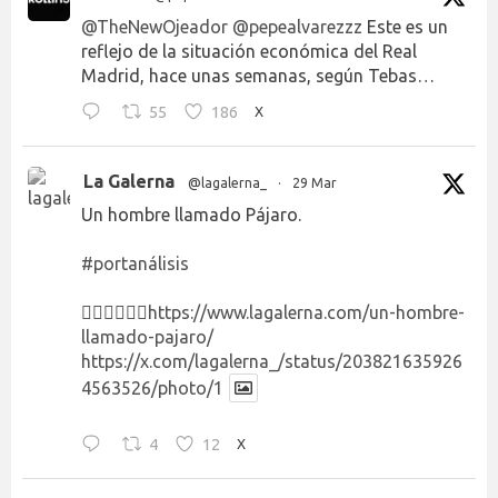
@TheNewOjeador
@pepealvarezzz
Este es un
reflejo de la situación económica del Real
Madrid, hace unas semanas, según Tebas…
55
186
X
La Galerna
@lagalerna_
·
29 Mar
Un hombre llamado Pájaro.
#portanálisis
👉🏻👉🏻👉🏻
https://www.lagalerna.com/un-hombre-
llamado-pajaro/
https://x.com/lagalerna_/status/203821635926
4563526/photo/1
4
12
X