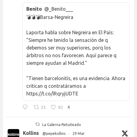
Benito
@_Benito___
💣💣💣Barsa-Negreira
Laporta habla sobre Negreira en El País:
"Siempre he tenido la sensación de q
debemos ser muy superiores, porq los
árbitros no nos favorecen. Aquí parece q
siempre ayudan al Madrid."
"Tienen barcelonitis, es una evidencia. Ahora
critican q contratáramos a
https://t.co/lRqryjUDTE
33
92
X
La Galerna Retuiteado
Kollins
@pepekollins
·
29 Mar