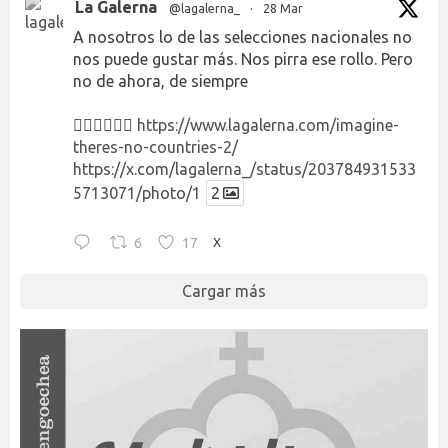
La Galerna
@lagalerna_
·
28 Mar
A nosotros lo de las selecciones nacionales no
nos puede gustar más. Nos pirra ese rollo. Pero
no de ahora, de siempre
👉🏻👉🏻👉🏻
https://www.lagalerna.com/imagine-
theres-no-countries-2/
https://x.com/lagalerna_/status/203784931533
5713071/photo/1
2
6
17
X
Cargar más