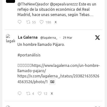
@TheNewOjeador
@pepealvarezzz
Este es un
reflejo de la situación económica del Real
Madrid, hace unas semanas, según Tebas…
55
186
X
La Galerna
@lagalerna_
·
29 Mar
Un hombre llamado Pájaro.
#portanálisis
👉🏻👉🏻👉🏻
https://www.lagalerna.com/un-hombre-
llamado-pajaro/
https://x.com/lagalerna_/status/203821635926
4563526/photo/1
4
12
X