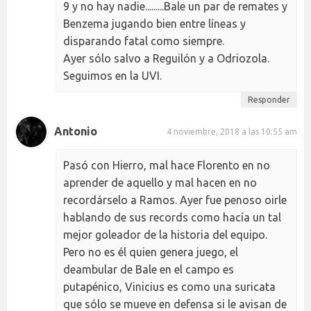
9 y no hay nadie.........Bale un par de remates y
Benzema jugando bien entre líneas y
disparando fatal como siempre.
Ayer sólo salvo a Reguilón y a Odriozola.
Seguimos en la UVI.
Responder
Antonio
4 noviembre, 2018 a las 10:55 am
Pasó con Hierro, mal hace Florento en no
aprender de aquello y mal hacen en no
recordárselo a Ramos. Ayer fue penoso oirle
hablando de sus records como hacía un tal
mejor goleador de la historia del equipo.
Pero no es él quien genera juego, el
deambular de Bale en el campo es
putapénico, Vinicius es como una suricata
que sólo se mueve en defensa si le avisan de