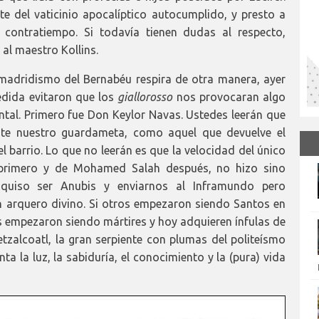
e del vaticinio apocalíptico autocumplido, y presto a
 contratiempo. Si todavía tienen dudas al respecto,
 al maestro Kollins.
madridismo del Bernabéu respira de otra manera, ayer
edida evitaron que los
giallorosso
nos provocaran algo
al. Primero fue Don Keylor Navas. Ustedes leerán que
e nuestro guardameta, como aquel que devuelve el
l barrio. Lo que no leerán es que la velocidad del único
o primero y de Mohamed Salah después, no hizo sino
 quiso ser Anubis y enviarnos al Inframundo pero
n arquero divino. Si otros empezaron siendo Santos en
s empezaron siendo mártires y hoy adquieren ínfulas de
etzalcoatl, la gran serpiente con plumas del politeísmo
ta la luz, la sabiduría, el conocimiento y la (pura) vida