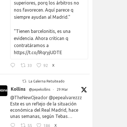
superiores, porq los árbitros no
nos favorecen. Aquí parece q
siempre ayudan al Madrid."
"Tienen barcelonitis, es una
evidencia. Ahora critican q
contratáramos a
https://t.co/lRqryjUDTE
33
92
X
La Galerna Retuiteado
Kollins
@pepekollins
·
29 Mar
@TheNewOjeador
@pepealvarezzz
Este es un reflejo de la situación
económica del Real Madrid, hace
unas semanas, según Tebas…
55
186
X