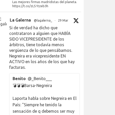
Las mejores firmas madridistas del planeta.
https://t.co/zLS1tzeb3h
La Galerna
@lagalerna_
·
29 Mar
Si de verdad ha dicho que
contrataron a alguien que HABÍA
SIDO VICEPRESIDENTE de los
árbitros, tiene todavía menos
vergüenza de lo que pensábamos.
Negreira era vicepresidente EN
ACTIVO en los años de los que hay
facturas.
Benito
@_Benito___
💣💣💣Barsa-Negreira
Laporta habla sobre Negreira en El
País: "Siempre he tenido la
sensación de q debemos ser muy