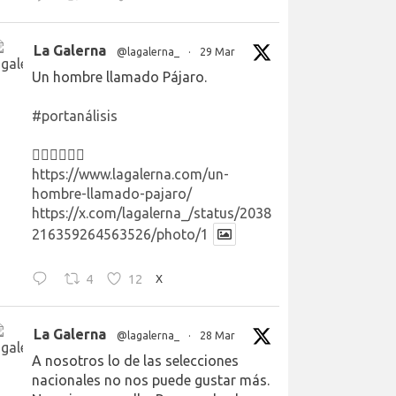
La Galerna
@lagalerna_
·
29 Mar
Un hombre llamado Pájaro.
#portanálisis
👉🏻👉🏻👉🏻
https://www.lagalerna.com/un-
hombre-llamado-pajaro/
https://x.com/lagalerna_/status/2038
216359264563526/photo/1
4
12
X
La Galerna
@lagalerna_
·
28 Mar
A nosotros lo de las selecciones
nacionales no nos puede gustar más.