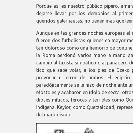
Porque así es nuestro público pipero, amant
dejarse llevar por los demonios al primer
queridos galernautas, no tienen más que leer
Aunque en las grandes noches europeas el 
fueron dos futbolistas quienes en mayor m
tan doloroso como una hemorroide continent
la Roma perdonó varios mano a mano ant
cambio al taxista simpático o al panadero de
tico que sabe volar, a los pies de Dzek
provocar el error de ambos. El egipcio
paradójicamente se le hizo de noche ante u
Móstoles y acabaron en ídolo de secta, otro
dioses míticos, feroces y terribles como Qu
indígena. Keylor, como Quetzalcoatl, represen
del madridismo.