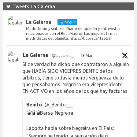
Tweets La Galerna
La Galerna
Seguir
Madridismo y sintaxis. Diario de opinión y entrevistas
relacionadas con el Real Madrid. Las mejores firmas
madridistas del planeta. https://t.co/zLS1tzeb3h
La Galerna
@lagalerna_
·
29 Mar
Si de verdad ha dicho que contrataron a alguien
que HABÍA SIDO VICEPRESIDENTE de los
árbitros, tiene todavía menos vergüenza de lo
que pensábamos. Negreira era vicepresidente
EN ACTIVO en los años de los que hay facturas.
Benito
@_Benito___
💣💣💣Barsa-Negreira
Laporta habla sobre Negreira en El País:
"Siempre he tenido la sensación de q