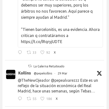
debemos ser muy superiores, porq los
árbitros no nos favorecen. Aquí parece q
siempre ayudan al Madrid."
"Tienen barcelonitis, es una evidencia. Ahora
critican q contratáramos a
https://t.co/lRqryjUDTE
33
92
X
La Galerna Retuiteado
Kollins
@pepekollins
·
29 Mar
@TheNewOjeador
@pepealvarezzz
Este es un
reflejo de la situación económica del Real
Madrid, hace unas semanas, según Tebas…
55
186
X