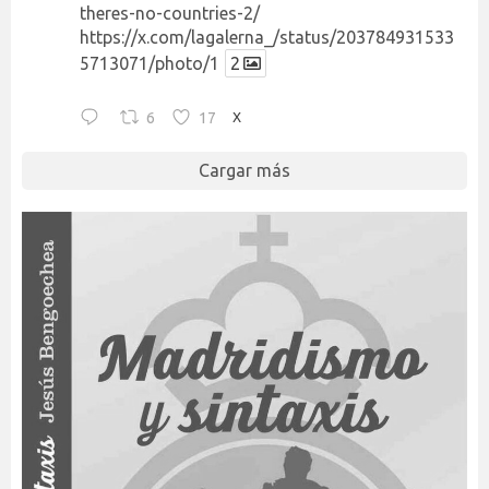
theres-no-countries-2/
https://x.com/lagalerna_/status/203784931533
5713071/photo/1
2
6
17
X
Cargar más