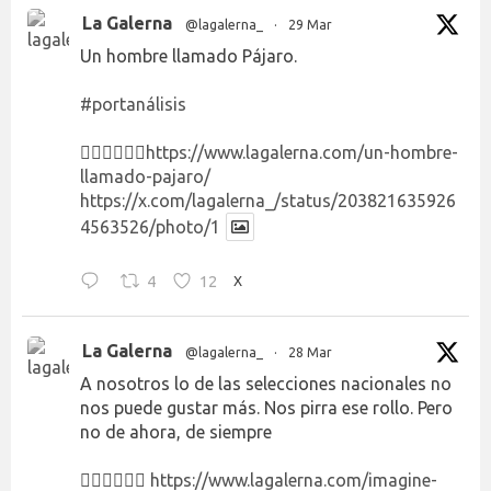
La Galerna
@lagalerna_
·
29 Mar
Un hombre llamado Pájaro.
#portanálisis
👉🏻👉🏻👉🏻
https://www.lagalerna.com/un-hombre-
llamado-pajaro/
https://x.com/lagalerna_/status/203821635926
4563526/photo/1
4
12
X
La Galerna
@lagalerna_
·
28 Mar
A nosotros lo de las selecciones nacionales no
nos puede gustar más. Nos pirra ese rollo. Pero
no de ahora, de siempre
👉🏻👉🏻👉🏻
https://www.lagalerna.com/imagine-