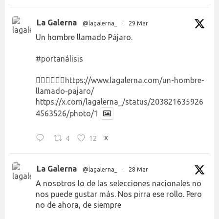
La Galerna
@lagalerna_
·
29 Mar
Un hombre llamado Pájaro.
#portanálisis
👉🏻👉🏻👉🏻
https://www.lagalerna.com/un-hombre-
llamado-pajaro/
https://x.com/lagalerna_/status/203821635926
4563526/photo/1
4
12
X
La Galerna
@lagalerna_
·
28 Mar
A nosotros lo de las selecciones nacionales no
nos puede gustar más. Nos pirra ese rollo. Pero
no de ahora, de siempre