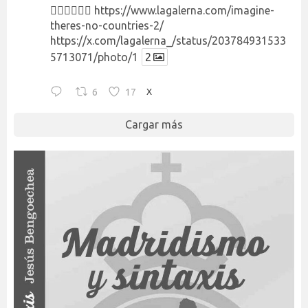
👉🏻👉🏻👉🏻
https://www.lagalerna.com/imagine-
theres-no-countries-2/
https://x.com/lagalerna_/status/203784931533
5713071/photo/1
2
6
17
X
Cargar más