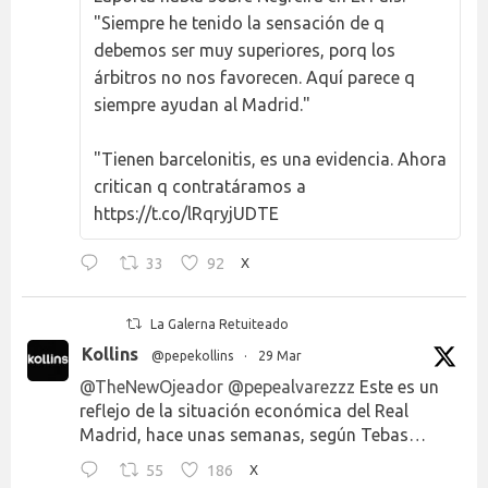
"Siempre he tenido la sensación de q
debemos ser muy superiores, porq los
árbitros no nos favorecen. Aquí parece q
siempre ayudan al Madrid."
"Tienen barcelonitis, es una evidencia. Ahora
critican q contratáramos a
https://t.co/lRqryjUDTE
33
92
X
La Galerna Retuiteado
Kollins
@pepekollins
·
29 Mar
@TheNewOjeador
@pepealvarezzz
Este es un
reflejo de la situación económica del Real
Madrid, hace unas semanas, según Tebas…
55
186
X