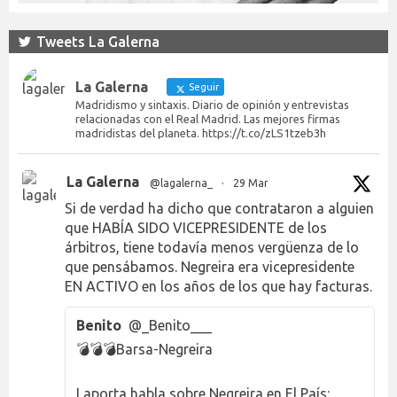
Tweets La Galerna
La Galerna
Seguir
Madridismo y sintaxis. Diario de opinión y entrevistas
relacionadas con el Real Madrid. Las mejores firmas
madridistas del planeta. https://t.co/zLS1tzeb3h
La Galerna
@lagalerna_
·
29 Mar
Si de verdad ha dicho que contrataron a alguien
que HABÍA SIDO VICEPRESIDENTE de los
árbitros, tiene todavía menos vergüenza de lo
que pensábamos. Negreira era vicepresidente
EN ACTIVO en los años de los que hay facturas.
Benito
@_Benito___
💣💣💣Barsa-Negreira
Laporta habla sobre Negreira en El País: