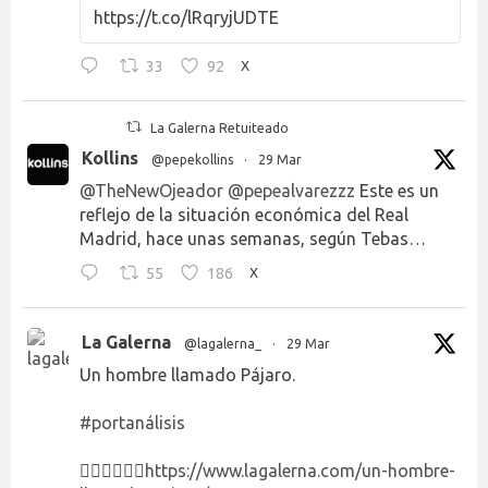
https://t.co/lRqryjUDTE
33
92
X
La Galerna Retuiteado
Kollins
@pepekollins
·
29 Mar
@TheNewOjeador
@pepealvarezzz
Este es un
reflejo de la situación económica del Real
Madrid, hace unas semanas, según Tebas…
55
186
X
La Galerna
@lagalerna_
·
29 Mar
Un hombre llamado Pájaro.
#portanálisis
👉🏻👉🏻👉🏻
https://www.lagalerna.com/un-hombre-