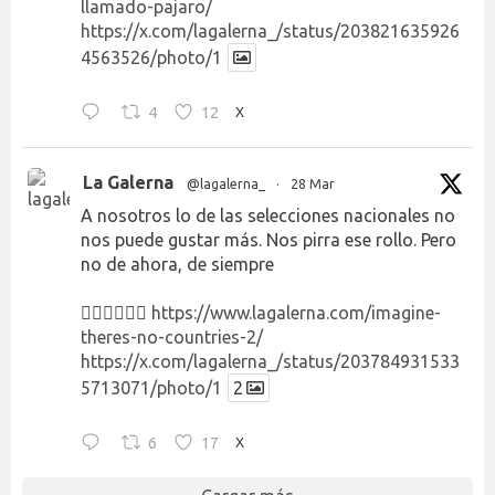
llamado-pajaro/
https://x.com/lagalerna_/status/203821635926
4563526/photo/1
4
12
X
La Galerna
@lagalerna_
·
28 Mar
A nosotros lo de las selecciones nacionales no
nos puede gustar más. Nos pirra ese rollo. Pero
no de ahora, de siempre
👉🏻👉🏻👉🏻
https://www.lagalerna.com/imagine-
theres-no-countries-2/
https://x.com/lagalerna_/status/203784931533
5713071/photo/1
2
6
17
X