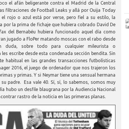
co el afán beligerante contra el Madrid de la Central
as filtraciones de Football Leaks y allá por Ouija Today
el rojo o azul está por verse, pero fiel a su estilo, la
za por la prima de fichaje que hubiera cobrado David De
o fax del Bernabéu hubiera funcionado aquel día como
bieran jugado a FloPer matando moscas con el rabo desde
in duda, sobre todo para cualquier mileurista o
les escribe desde esta condenada sección bendita. Sin
e habitual en las grandes transacciones futbolísticas
nager 2016, el juego de ordenador que nos trajeron los
primas y primas. Y si Neymar tiene una sensual hermana
 su padre. Esa vale 40. Sí, sí, lo sabemos, somos muy
día hubo un desfile blaugrana por la Audiencia Nacional
contrar rastro de la noticia en las primeras planas.