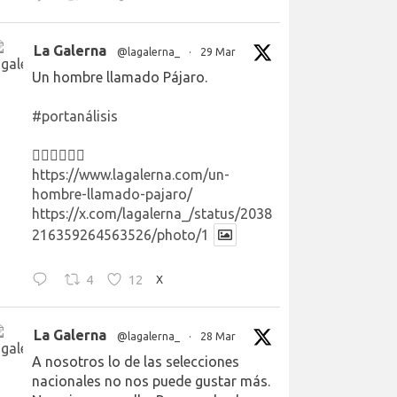
La Galerna
@lagalerna_
·
29 Mar
Un hombre llamado Pájaro.
#portanálisis
👉🏻👉🏻👉🏻
https://www.lagalerna.com/un-
hombre-llamado-pajaro/
https://x.com/lagalerna_/status/2038
216359264563526/photo/1
4
12
X
La Galerna
@lagalerna_
·
28 Mar
A nosotros lo de las selecciones
nacionales no nos puede gustar más.