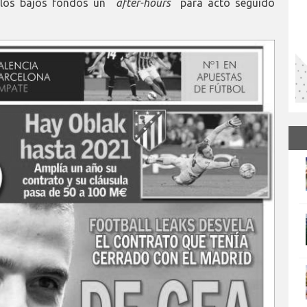
en los bajos fondos un
after-hours
para acto seguido