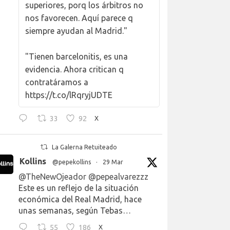
superiores, porq los árbitros no
nos favorecen. Aquí parece q
siempre ayudan al Madrid."
"Tienen barcelonitis, es una
evidencia. Ahora critican q
contratáramos a
https://t.co/lRqryjUDTE
33
92
X
La Galerna Retuiteado
Kollins
@pepekollins
·
29 Mar
@TheNewOjeador
@pepealvarezzz
Este es un reflejo de la situación
económica del Real Madrid, hace
unas semanas, según Tebas…
55
186
X