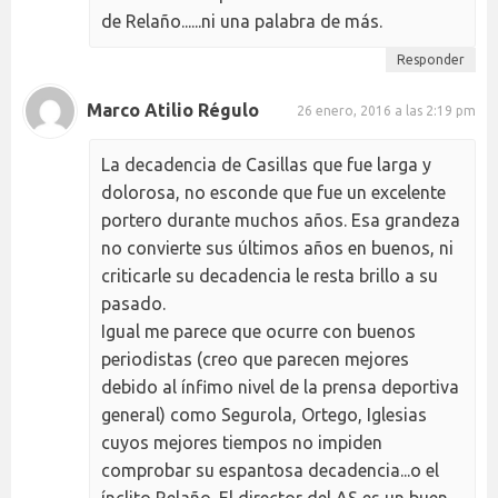
de Relaño......ni una palabra de más.
Responder
Marco Atilio Régulo
26 enero, 2016 a las 2:19 pm
La decadencia de Casillas que fue larga y
dolorosa, no esconde que fue un excelente
portero durante muchos años. Esa grandeza
no convierte sus últimos años en buenos, ni
criticarle su decadencia le resta brillo a su
pasado.
Igual me parece que ocurre con buenos
periodistas (creo que parecen mejores
debido al ínfimo nivel de la prensa deportiva
general) como Segurola, Ortego, Iglesias
cuyos mejores tiempos no impiden
comprobar su espantosa decadencia...o el
ínclito Relaño. El director del AS es un buen