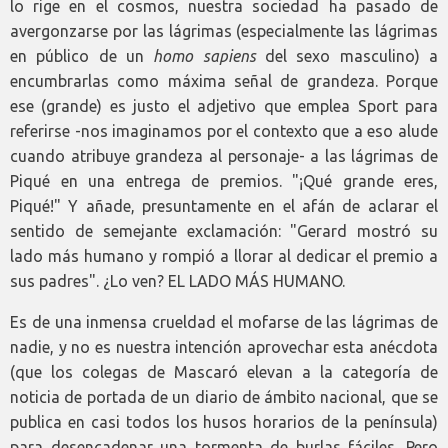
lo rige en el cosmos, nuestra sociedad ha pasado de
avergonzarse por las lágrimas (especialmente las lágrimas
en público de un
homo sapiens
del sexo masculino) a
encumbrarlas como máxima señal de grandeza. Porque
ese (grande) es justo el adjetivo que emplea Sport para
referirse -nos imaginamos por el contexto que a eso alude
cuando atribuye grandeza al personaje- a las lágrimas de
Piqué en una entrega de premios. "¡Qué grande eres,
Piqué!" Y añade, presuntamente en el afán de aclarar el
sentido de semejante exclamación: "Gerard mostró su
lado más humano y rompió a llorar al dedicar el premio a
sus padres". ¿Lo ven? EL LADO MÁS HUMANO.
Es de una inmensa crueldad el mofarse de las lágrimas de
nadie, y no es nuestra intención aprovechar esta anécdota
(que los colegas de Mascaró elevan a la categoría de
noticia de portada de un diario de ámbito nacional, que se
publica en casi todos los husos horarios de la península)
para desencadenar una tormenta de burlas fáciles. Pero