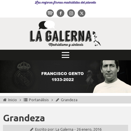
Las mejores firmas madridistas del planeta
Inicio
Portanálisis
Grandeza
Grandeza
Escrito por:
La Galerna
-
26 enero, 2016