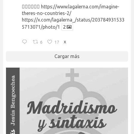
👉🏻👉🏻👉🏻
https://www.lagalerna.com/imagine-
theres-no-countries-2/
https://x.com/lagalerna_/status/203784931533
5713071/photo/1
2
6
17
X
Cargar más