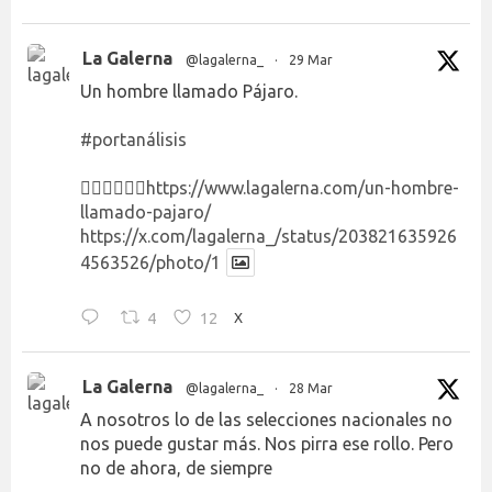
La Galerna
@lagalerna_
·
29 Mar
Un hombre llamado Pájaro.
#portanálisis
👉🏻👉🏻👉🏻
https://www.lagalerna.com/un-hombre-
llamado-pajaro/
https://x.com/lagalerna_/status/203821635926
4563526/photo/1
4
12
X
La Galerna
@lagalerna_
·
28 Mar
A nosotros lo de las selecciones nacionales no
nos puede gustar más. Nos pirra ese rollo. Pero
no de ahora, de siempre