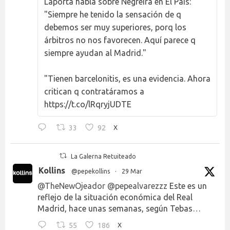
Laporta habla sobre Negreira en El País:
"Siempre he tenido la sensación de q
debemos ser muy superiores, porq los
árbitros no nos favorecen. Aquí parece q
siempre ayudan al Madrid."
"Tienen barcelonitis, es una evidencia. Ahora
critican q contratáramos a
https://t.co/lRqryjUDTE
33
92
X
La Galerna Retuiteado
Kollins
@pepekollins
·
29 Mar
@TheNewOjeador
@pepealvarezzz
Este es un
reflejo de la situación económica del Real
Madrid, hace unas semanas, según Tebas…
55
186
X