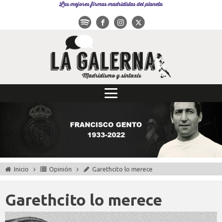
Las mejores firmas madridistas del planeta
Inicio
Opinión
Garethcito lo merece
Garethcito lo merece