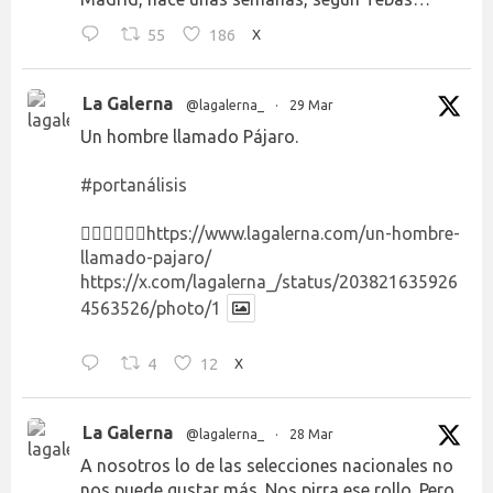
55
186
X
La Galerna
@lagalerna_
·
29 Mar
Un hombre llamado Pájaro.
#portanálisis
👉🏻👉🏻👉🏻
https://www.lagalerna.com/un-hombre-
llamado-pajaro/
https://x.com/lagalerna_/status/203821635926
4563526/photo/1
4
12
X
La Galerna
@lagalerna_
·
28 Mar
A nosotros lo de las selecciones nacionales no
nos puede gustar más. Nos pirra ese rollo. Pero