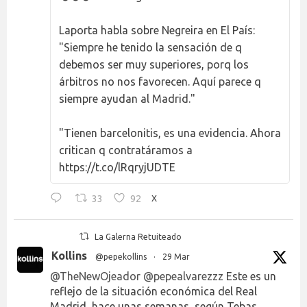
Laporta habla sobre Negreira en El País:
"Siempre he tenido la sensación de q
debemos ser muy superiores, porq los
árbitros no nos favorecen. Aquí parece q
siempre ayudan al Madrid."
"Tienen barcelonitis, es una evidencia. Ahora
critican q contratáramos a
https://t.co/lRqryjUDTE
33
92
X
La Galerna Retuiteado
Kollins
@pepekollins
·
29 Mar
@TheNewOjeador
@pepealvarezzz
Este es un
reflejo de la situación económica del Real
Madrid, hace unas semanas, según Tebas…