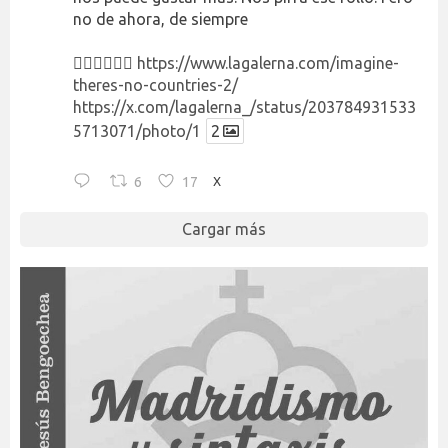
no de ahora, de siempre
👉🏻👉🏻👉🏻
https://www.lagalerna.com/imagine-
theres-no-countries-2/
https://x.com/lagalerna_/status/203784931533
5713071/photo/1
2
6
17
X
Cargar más