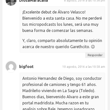
DiosaMaracana
8 agosto, 2016 a las 10:56 pm
¡Excelente debut de Álvaro Velasco!
Bienvenido a esta santa casa. No me perderé
tus micropodcasts los lunes, será una muy
buena forma de comenzar las semanas.
Y, claro, comparto absolutamente tu opinión
acerca de nuestro querido Garethcito. 😉
Responder
bigfoot
10 agosto, 2016 a las 10:58 am
Antonio Hernandez de Diego, soy conductor
profesional de camiones y tengo 61 años.
Madrileño viviendo en La Sagra (Toledo).
Buenos dias, bienvenido Alvaro a este gran
portal madridista. Mucha razon en tu
analisis sobre Bale, tenemos jugadorazo