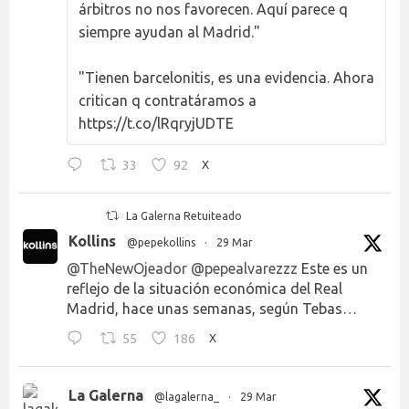
árbitros no nos favorecen. Aquí parece q
siempre ayudan al Madrid."
"Tienen barcelonitis, es una evidencia. Ahora
critican q contratáramos a
https://t.co/lRqryjUDTE
33
92
X
La Galerna Retuiteado
Kollins
@pepekollins
·
29 Mar
@TheNewOjeador
@pepealvarezzz
Este es un
reflejo de la situación económica del Real
Madrid, hace unas semanas, según Tebas…
55
186
X
La Galerna
@lagalerna_
·
29 Mar