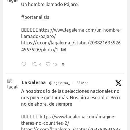
Un hombre llamado Pájaro.
#portanálisis
👉🏻👉🏻👉🏻
https://www.lagalerna.com/un-hombre-
llamado-pajaro/
https://x.com/lagalerna_/status/203821635926
4563526/photo/1
4
12
X
La Galerna
@lagalerna_
·
28 Mar
A nosotros lo de las selecciones nacionales no
nos puede gustar más. Nos pirra ese rollo. Pero
no de ahora, de siempre
👉🏻👉🏻👉🏻
https://www.lagalerna.com/imagine-
theres-no-countries-2/
https://x.com/lagalerna_/status/203784931533