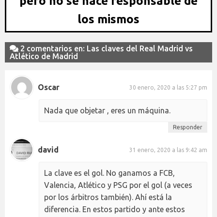
pero no se hace responsable de
los mismos
2 comentarios en: Las claves del Real Madrid vs
Atlético de Madrid
Oscar
30 enero, 2020 a las 5:27 pm
Nada que objetar , eres un máquina.
Responder
david
31 enero, 2020 a las 9:42 am
La clave es el gol. No ganamos a FCB,
Valencia, Atlético y PSG por el gol (a veces
por los árbitros también). Ahí está la
diferencia. En estos partido y ante estos