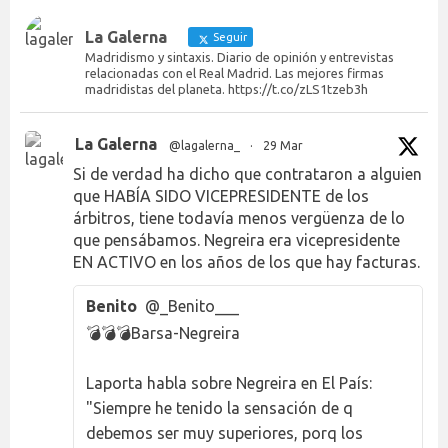
La Galerna
Seguir
Madridismo y sintaxis. Diario de opinión y entrevistas
relacionadas con el Real Madrid. Las mejores firmas
madridistas del planeta. https://t.co/zLS1tzeb3h
La Galerna
@lagalerna_
·
29 Mar
Si de verdad ha dicho que contrataron a alguien
que HABÍA SIDO VICEPRESIDENTE de los
árbitros, tiene todavía menos vergüenza de lo
que pensábamos. Negreira era vicepresidente
EN ACTIVO en los años de los que hay facturas.
Benito
@_Benito___
💣💣💣Barsa-Negreira
Laporta habla sobre Negreira en El País:
"Siempre he tenido la sensación de q
debemos ser muy superiores, porq los