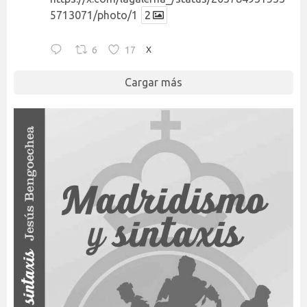
5713071/photo/1
2
6
17
X
Cargar más