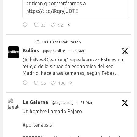
critican q contratáramos a
https://t.co/lRqryjUDTE
33
92
X
La Galerna Retuiteado
Kollins
@pepekollins
·
29 Mar
@TheNewOjeador
@pepealvarezzz
Este es un
reflejo de la situación económica del Real
Madrid, hace unas semanas, según Tebas…
55
186
X
La Galerna
@lagalerna_
·
29 Mar
Un hombre llamado Pájaro.
#portanálisis