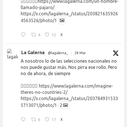
👉🏻👉🏻👉🏻
https://www.lagalerna.com/un-hombre-
llamado-pajaro/
https://x.com/lagalerna_/status/203821635926
4563526/photo/1
4
12
X
La Galerna
@lagalerna_
·
28 Mar
A nosotros lo de las selecciones nacionales no
nos puede gustar más. Nos pirra ese rollo. Pero
no de ahora, de siempre
👉🏻👉🏻👉🏻
https://www.lagalerna.com/imagine-
theres-no-countries-2/
https://x.com/lagalerna_/status/203784931533
5713071/photo/1
2
6
17
X