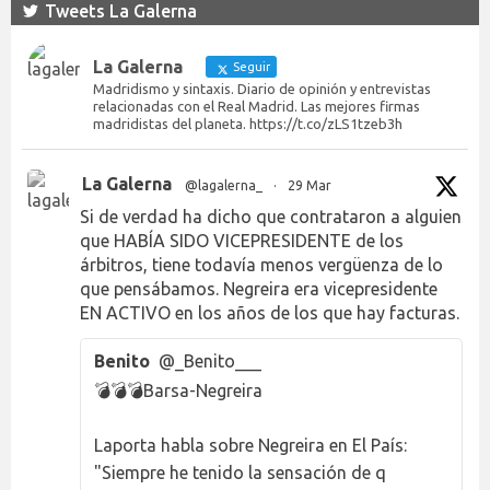
Tweets La Galerna
La Galerna
Seguir
Madridismo y sintaxis. Diario de opinión y entrevistas
relacionadas con el Real Madrid. Las mejores firmas
madridistas del planeta. https://t.co/zLS1tzeb3h
La Galerna
@lagalerna_
·
29 Mar
Si de verdad ha dicho que contrataron a alguien
que HABÍA SIDO VICEPRESIDENTE de los
árbitros, tiene todavía menos vergüenza de lo
que pensábamos. Negreira era vicepresidente
EN ACTIVO en los años de los que hay facturas.
Benito
@_Benito___
💣💣💣Barsa-Negreira
Laporta habla sobre Negreira en El País:
"Siempre he tenido la sensación de q