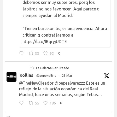
debemos ser muy superiores, porq los
árbitros no nos favorecen. Aquí parece q
siempre ayudan al Madrid."
"Tienen barcelonitis, es una evidencia. Ahora
critican q contratáramos a
https://t.co/lRqryjUDTE
33
92
X
La Galerna Retuiteado
Kollins
@pepekollins
·
29 Mar
@TheNewOjeador
@pepealvarezzz
Este es un
reflejo de la situación económica del Real
Madrid, hace unas semanas, según Tebas…
55
186
X