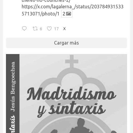
theres-no-countries-2/
https://x.com/lagalerna_/status/203784931533
5713071/photo/1
2
6
17
X
Cargar más