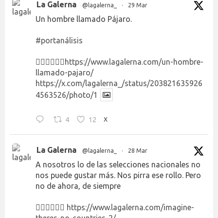
La Galerna
@lagalerna_
·
29 Mar
Un hombre llamado Pájaro.
#portanálisis
👉🏻👉🏻👉🏻
https://www.lagalerna.com/un-hombre-
llamado-pajaro/
https://x.com/lagalerna_/status/203821635926
4563526/photo/1
4
12
X
La Galerna
@lagalerna_
·
28 Mar
A nosotros lo de las selecciones nacionales no
nos puede gustar más. Nos pirra ese rollo. Pero
no de ahora, de siempre
👉🏻👉🏻👉🏻
https://www.lagalerna.com/imagine-