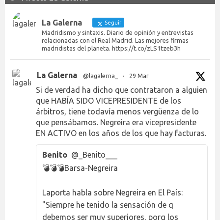
La Galerna
Seguir
Madridismo y sintaxis. Diario de opinión y entrevistas
relacionadas con el Real Madrid. Las mejores firmas
madridistas del planeta. https://t.co/zLS1tzeb3h
La Galerna
@lagalerna_
·
29 Mar
Si de verdad ha dicho que contrataron a alguien
que HABÍA SIDO VICEPRESIDENTE de los
árbitros, tiene todavía menos vergüenza de lo
que pensábamos. Negreira era vicepresidente
EN ACTIVO en los años de los que hay facturas.
Benito
@_Benito___
💣💣💣Barsa-Negreira
Laporta habla sobre Negreira en El País:
"Siempre he tenido la sensación de q
debemos ser muy superiores, porq los