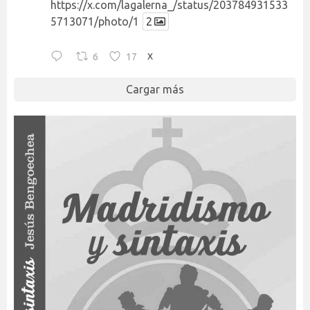
https://x.com/lagalerna_/status/203784931533
5713071/photo/1
2
6
17
X
Cargar más