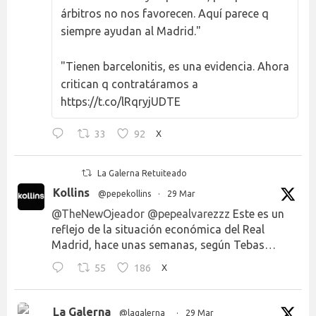
árbitros no nos favorecen. Aquí parece q
siempre ayudan al Madrid."
"Tienen barcelonitis, es una evidencia. Ahora
critican q contratáramos a
https://t.co/lRqryjUDTE
33
92
X
La Galerna Retuiteado
Kollins
@pepekollins
·
29 Mar
@TheNewOjeador
@pepealvarezzz
Este es un
reflejo de la situación económica del Real
Madrid, hace unas semanas, según Tebas…
55
186
X
La Galerna
@lagalerna_
·
29 Mar