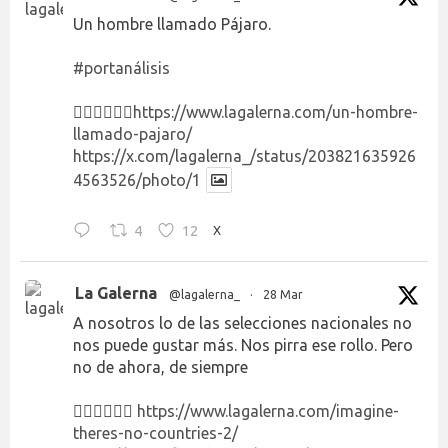
Un hombre llamado Pájaro.
#portanálisis
👉🏻👉🏻👉🏻
https://www.lagalerna.com/un-hombre-
llamado-pajaro/
https://x.com/lagalerna_/status/203821635926
4563526/photo/1
4
12
X
La Galerna
@lagalerna_
·
28 Mar
A nosotros lo de las selecciones nacionales no
nos puede gustar más. Nos pirra ese rollo. Pero
no de ahora, de siempre
👉🏻👉🏻👉🏻
https://www.lagalerna.com/imagine-
theres-no-countries-2/