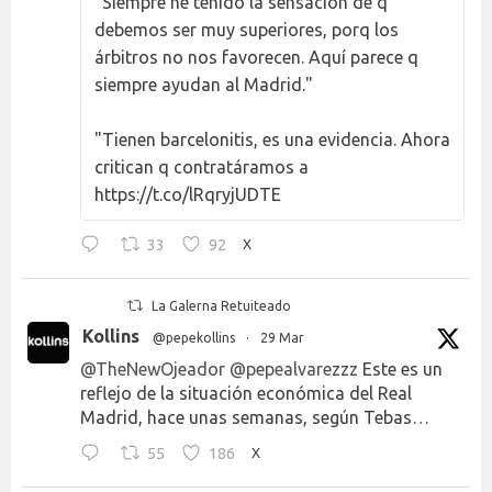
"Siempre he tenido la sensación de q
debemos ser muy superiores, porq los
árbitros no nos favorecen. Aquí parece q
siempre ayudan al Madrid."
"Tienen barcelonitis, es una evidencia. Ahora
critican q contratáramos a
https://t.co/lRqryjUDTE
33
92
X
La Galerna Retuiteado
Kollins
@pepekollins
·
29 Mar
@TheNewOjeador
@pepealvarezzz
Este es un
reflejo de la situación económica del Real
Madrid, hace unas semanas, según Tebas…
55
186
X