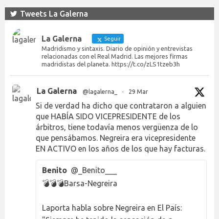
Tweets La Galerna
La Galerna
Seguir
Madridismo y sintaxis. Diario de opinión y entrevistas
relacionadas con el Real Madrid. Las mejores firmas
madridistas del planeta. https://t.co/zLS1tzeb3h
La Galerna
@lagalerna_
·
29 Mar
Si de verdad ha dicho que contrataron a alguien
que HABÍA SIDO VICEPRESIDENTE de los
árbitros, tiene todavía menos vergüenza de lo
que pensábamos. Negreira era vicepresidente
EN ACTIVO en los años de los que hay facturas.
Benito
@_Benito___
💣💣💣Barsa-Negreira
Laporta habla sobre Negreira en El País: