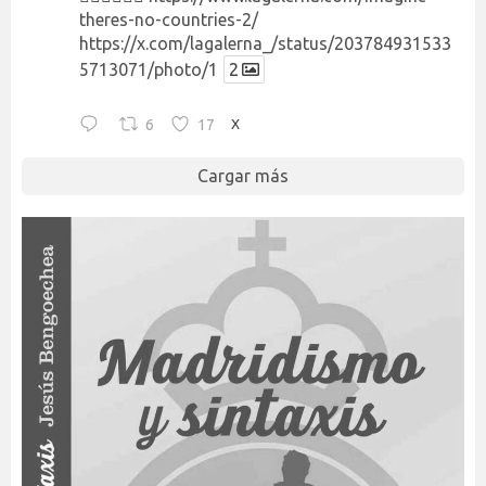
theres-no-countries-2/
https://x.com/lagalerna_/status/203784931533
5713071/photo/1
2
6
17
X
Cargar más