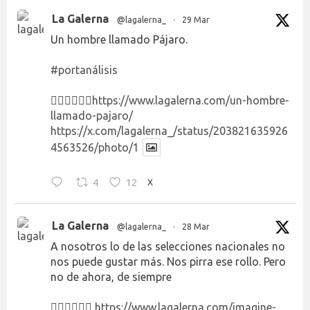
La Galerna
@lagalerna_
·
29 Mar
Un hombre llamado Pájaro.
#portanálisis
👉🏻👉🏻👉🏻
https://www.lagalerna.com/un-hombre-
llamado-pajaro/
https://x.com/lagalerna_/status/203821635926
4563526/photo/1
4
12
X
La Galerna
@lagalerna_
·
28 Mar
A nosotros lo de las selecciones nacionales no
nos puede gustar más. Nos pirra ese rollo. Pero
no de ahora, de siempre
👉🏻👉🏻👉🏻
https://www.lagalerna.com/imagine-