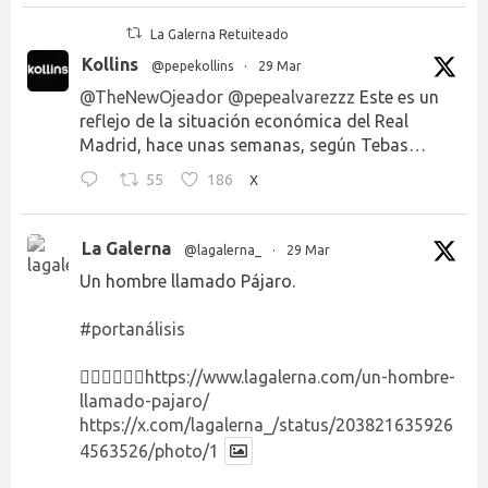
La Galerna Retuiteado
Kollins
@pepekollins
·
29 Mar
@TheNewOjeador
@pepealvarezzz
Este es un
reflejo de la situación económica del Real
Madrid, hace unas semanas, según Tebas…
55
186
X
La Galerna
@lagalerna_
·
29 Mar
Un hombre llamado Pájaro.
#portanálisis
👉🏻👉🏻👉🏻
https://www.lagalerna.com/un-hombre-
llamado-pajaro/
https://x.com/lagalerna_/status/203821635926
4563526/photo/1