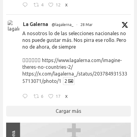
4
12
X
La Galerna
@lagalerna_
·
28 Mar
A nosotros lo de las selecciones nacionales no
nos puede gustar más. Nos pirra ese rollo. Pero
no de ahora, de siempre
👉🏻👉🏻👉🏻
https://www.lagalerna.com/imagine-
theres-no-countries-2/
https://x.com/lagalerna_/status/203784931533
5713071/photo/1
2
6
17
X
Cargar más