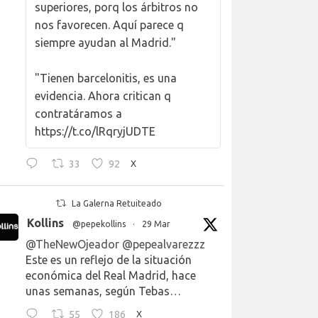
superiores, porq los árbitros no
nos favorecen. Aquí parece q
siempre ayudan al Madrid."
"Tienen barcelonitis, es una
evidencia. Ahora critican q
contratáramos a
https://t.co/lRqryjUDTE
33
92
X
La Galerna Retuiteado
Kollins
@pepekollins
·
29 Mar
@TheNewOjeador
@pepealvarezzz
Este es un reflejo de la situación
económica del Real Madrid, hace
unas semanas, según Tebas…
55
186
X