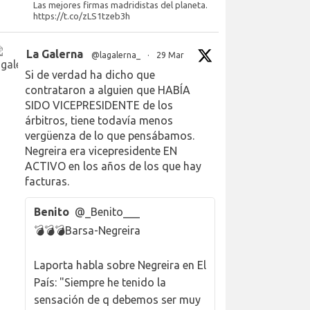
Las mejores firmas madridistas del planeta.
https://t.co/zLS1tzeb3h
La Galerna
@lagalerna_
·
29 Mar
Si de verdad ha dicho que
contrataron a alguien que HABÍA
SIDO VICEPRESIDENTE de los
árbitros, tiene todavía menos
vergüenza de lo que pensábamos.
Negreira era vicepresidente EN
ACTIVO en los años de los que hay
facturas.
Benito
@_Benito___
💣💣💣Barsa-Negreira
Laporta habla sobre Negreira en El
País: "Siempre he tenido la
sensación de q debemos ser muy