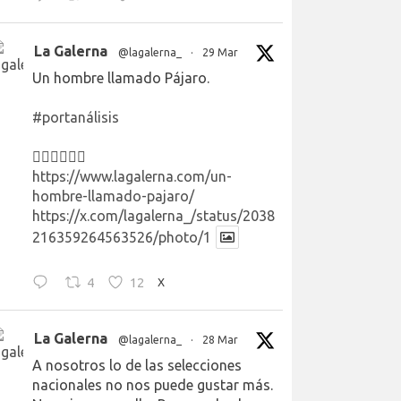
La Galerna
@lagalerna_
·
29 Mar
Un hombre llamado Pájaro.
#portanálisis
👉🏻👉🏻👉🏻
https://www.lagalerna.com/un-
hombre-llamado-pajaro/
https://x.com/lagalerna_/status/2038
216359264563526/photo/1
4
12
X
La Galerna
@lagalerna_
·
28 Mar
A nosotros lo de las selecciones
nacionales no nos puede gustar más.