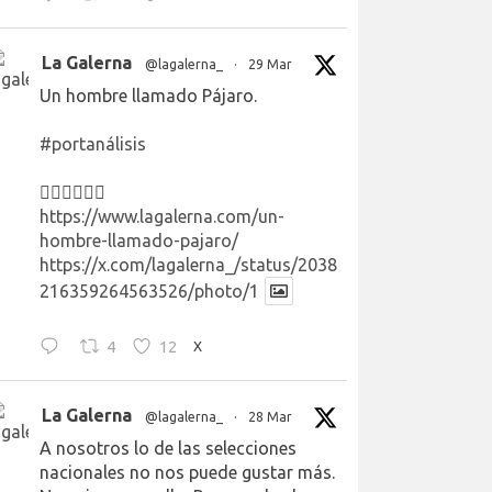
La Galerna
@lagalerna_
·
29 Mar
Un hombre llamado Pájaro.
#portanálisis
👉🏻👉🏻👉🏻
https://www.lagalerna.com/un-
hombre-llamado-pajaro/
https://x.com/lagalerna_/status/2038
216359264563526/photo/1
4
12
X
La Galerna
@lagalerna_
·
28 Mar
A nosotros lo de las selecciones
nacionales no nos puede gustar más.