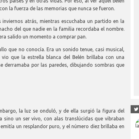
ros países y en otras vidas. Por eso, al ver aquel belén
 con la fuerza de las memorias que nunca se fueron.
 inviernos atrás, mientras escuchaba un partido en la
acho del que nadie en la familia recordaba el nombre.
biera salido un momento a comprar pan.
lo que no conocía. Era un sonido tenue, casi musical,
vio que la estrella blanca del Belén brillaba con una
z se derramaba por las paredes, dibujando sombras que
bargo, la luz se onduló, y de ella surgió la figura del
 sino un ser vivo, con alas translúcidas que vibraban
 emitía un resplandor puro, y el número diez brillaba en