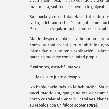
cicatriz luminosa, incluso cuando vivió en ot
madridista, sintió que el tiempo lo golpeaba
Su abuela ya no estaba. Había fallecido dos
radio, celebrando el enésimo gol de un much
Pero la casa seguía intacta, como si ella hu
Martín despertó sobresaltado por un murmul
como un cántico antiguo. Al abrir los ojos 
intensidad que no tenía explicación. La lu
parecían moverse con voluntad propia.
Y entonces, escuchó una voz.
— Has vuelto justo a tiempo.
No había nadie más en la habitación. Sin em
ángel madridista, que ya no era de cerámica
como cristales al viento. Su camiseta blanca
su espalda con un fulgor sobrenatural.