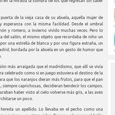
ndo en la mirada la sombra de los que regresan sin saber
 puerta de la vieja casa de su abuela, aquella mujer de
 esperanza con la misma facilidad. Desde el umbral
món y romero, a invierno vivido muchas veces. Pero lo
ta del salón, el mismo objeto que recordaba de niño: un
r una estrella de blanca y por una figura extraña, un
adrid, bordada por la abuela en un gesto de humor que
.
gión más arraigada que el madridismo, que allí se vivía
ra celebrado como si en juego estuviera el destino de la
ra que los naranjos dieran más frutos, para que el pan
s, siempre caprichosas, decidieran bendecir los campos.
raban haber visto al cielo volverse más gris, a las aves
rchitarse un poco.
hereda un apellido. Lo llevaba en el pecho como una