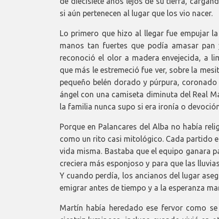
de diecisiete años lejos de su tierra, carga
si aún pertenecen al lugar que los vio nacer.
Lo primero que hizo al llegar fue empujar la
manos tan fuertes que podía amasar pan y
reconoció el olor a madera envejecida, a li
que más le estremeció fue ver, sobre la mesi
pequeño belén dorado y púrpura, coronado po
ángel con una camiseta diminuta del Real M
la familia nunca supo si era ironía o devoción
Porque en Palancares del Alba no había reli
como un rito casi mitológico. Cada partido e
vida misma. Bastaba que el equipo ganara pa
creciera más esponjoso y para que las lluvia
Y cuando perdía, los ancianos del lugar asegu
emigrar antes de tiempo y a la esperanza ma
Martín había heredado ese fervor como se 