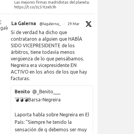
Las mejores firmas madridistas del planeta.
https://t.co/zLS1tzeb3h
La Galerna
@lagalerna_
·
29 Mar
Si de verdad ha dicho que
contrataron a alguien que HABÍA
SIDO VICEPRESIDENTE de los
árbitros, tiene todavía menos
vergüenza de lo que pensábamos.
Negreira era vicepresidente EN
ACTIVO en los años de los que hay
facturas.
Benito
@_Benito___
💣💣💣Barsa-Negreira
Laporta habla sobre Negreira en El
País: "Siempre he tenido la
sensación de q debemos ser muy