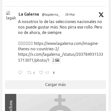
La Galerna
@lagalerna_
·
28 Mar
A nosotros lo de las selecciones nacionales no
nos puede gustar más. Nos pirra ese rollo. Pero
no de ahora, de siempre
👉🏻👉🏻👉🏻
https://www.lagalerna.com/imagine-
theres-no-countries-2/
https://x.com/lagalerna_/status/203784931533
5713071/photo/1
2
6
17
X
Cargar más