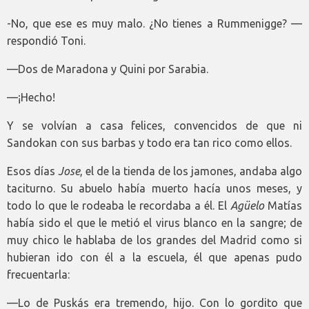
-No, que ese es muy malo. ¿No tienes a Rummenigge? —
respondió Toni.
—Dos de Maradona y Quini por Sarabia.
—¡Hecho!
Y se volvían a casa felices, convencidos de que ni
Sandokan con sus barbas y todo era tan rico como ellos.
Esos días
Jose
, el de la tienda de los jamones, andaba algo
taciturno. Su abuelo había muerto hacía unos meses, y
todo lo que le rodeaba le recordaba a él. El
Agüelo
Matías
había sido el que le metió el virus blanco en la sangre; de
muy chico le hablaba de los grandes del Madrid como si
hubieran ido con él a la escuela, él que apenas pudo
frecuentarla:
—Lo de Puskás era tremendo, hijo. Con lo gordito que