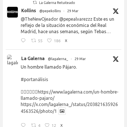
La Galerna Retuiteado
Kollins
@pepekollins
·
29 Mar
@TheNewOjeador
@pepealvarezzz
Este es un
reflejo de la situación económica del Real
Madrid, hace unas semanas, según Tebas…
55
186
X
La Galerna
@lagalerna_
·
29 Mar
Un hombre llamado Pájaro.
#portanálisis
👉🏻👉🏻👉🏻
https://www.lagalerna.com/un-hombre-
llamado-pajaro/
https://x.com/lagalerna_/status/203821635926
4563526/photo/1
4
12
X