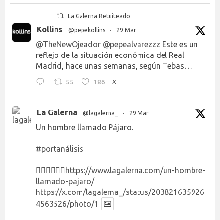
La Galerna Retuiteado
Kollins
@pepekollins
·
29 Mar
@TheNewOjeador
@pepealvarezzz
Este es un
reflejo de la situación económica del Real
Madrid, hace unas semanas, según Tebas…
55
186
X
La Galerna
@lagalerna_
·
29 Mar
Un hombre llamado Pájaro.
#portanálisis
👉🏻👉🏻👉🏻
https://www.lagalerna.com/un-hombre-
llamado-pajaro/
https://x.com/lagalerna_/status/203821635926
4563526/photo/1