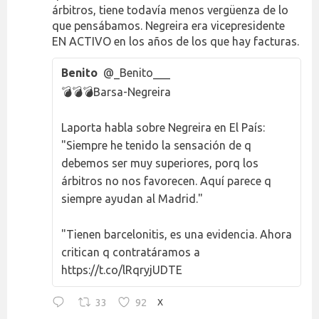
árbitros, tiene todavía menos vergüenza de lo
que pensábamos. Negreira era vicepresidente
EN ACTIVO en los años de los que hay facturas.
Benito
@_Benito___
💣💣💣Barsa-Negreira
Laporta habla sobre Negreira en El País:
"Siempre he tenido la sensación de q
debemos ser muy superiores, porq los
árbitros no nos favorecen. Aquí parece q
siempre ayudan al Madrid."
"Tienen barcelonitis, es una evidencia. Ahora
critican q contratáramos a
https://t.co/lRqryjUDTE
33
92
X