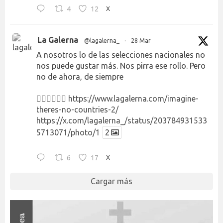
4
12
X
La Galerna
@lagalerna_
·
28 Mar
A nosotros lo de las selecciones nacionales no
nos puede gustar más. Nos pirra ese rollo. Pero
no de ahora, de siempre
👉🏻👉🏻👉🏻
https://www.lagalerna.com/imagine-
theres-no-countries-2/
https://x.com/lagalerna_/status/203784931533
5713071/photo/1
2
6
17
X
Cargar más