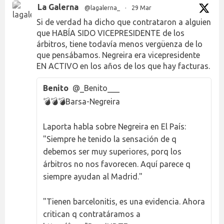
La Galerna
@lagalerna_
·
29 Mar
Si de verdad ha dicho que contrataron a alguien
que HABÍA SIDO VICEPRESIDENTE de los
árbitros, tiene todavía menos vergüenza de lo
que pensábamos. Negreira era vicepresidente
EN ACTIVO en los años de los que hay facturas.
Benito
@_Benito___
💣💣💣Barsa-Negreira
Laporta habla sobre Negreira en El País:
"Siempre he tenido la sensación de q
debemos ser muy superiores, porq los
árbitros no nos favorecen. Aquí parece q
siempre ayudan al Madrid."
"Tienen barcelonitis, es una evidencia. Ahora
critican q contratáramos a