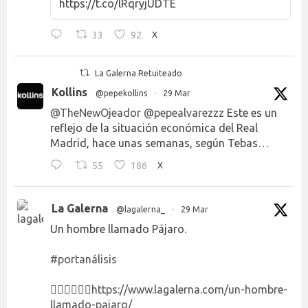
https://t.co/lRqryjUDTE
33
92
X
La Galerna Retuiteado
Kollins
@pepekollins
·
29 Mar
@TheNewOjeador
@pepealvarezzz
Este es un
reflejo de la situación económica del Real
Madrid, hace unas semanas, según Tebas…
55
186
X
La Galerna
@lagalerna_
·
29 Mar
Un hombre llamado Pájaro.
#portanálisis
👉🏻👉🏻👉🏻
https://www.lagalerna.com/un-hombre-
llamado-pajaro/