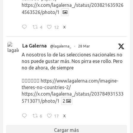
https://x.com/lagalerna_/status/203821635926
4563526/photo/1
4
12
X
La Galerna
@lagalerna_
·
28 Mar
A nosotros lo de las selecciones nacionales no
nos puede gustar más. Nos pirra ese rollo. Pero
no de ahora, de siempre
👉🏻👉🏻👉🏻
https://www.lagalerna.com/imagine-
theres-no-countries-2/
https://x.com/lagalerna_/status/203784931533
5713071/photo/1
2
6
17
X
Cargar más