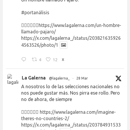
#portanálisis
👉🏻👉🏻👉🏻
https://www.lagalerna.com/un-hombre-
llamado-pajaro/
https://x.com/lagalerna_/status/203821635926
4563526/photo/1
4
12
X
La Galerna
@lagalerna_
·
28 Mar
A nosotros lo de las selecciones nacionales no
nos puede gustar más. Nos pirra ese rollo. Pero
no de ahora, de siempre
👉🏻👉🏻👉🏻
https://www.lagalerna.com/imagine-
theres-no-countries-2/
https://x.com/lagalerna_/status/203784931533