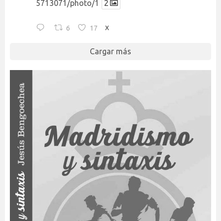
5713071/photo/1
2
6
17
X
Cargar más