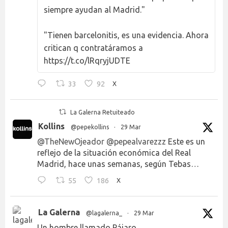
siempre ayudan al Madrid."
"Tienen barcelonitis, es una evidencia. Ahora
critican q contratáramos a
https://t.co/lRqryjUDTE
33
92
X
La Galerna Retuiteado
Kollins
@pepekollins
·
29 Mar
@TheNewOjeador
@pepealvarezzz
Este es un
reflejo de la situación económica del Real
Madrid, hace unas semanas, según Tebas…
55
186
X
La Galerna
@lagalerna_
·
29 Mar
Un hombre llamado Pájaro.