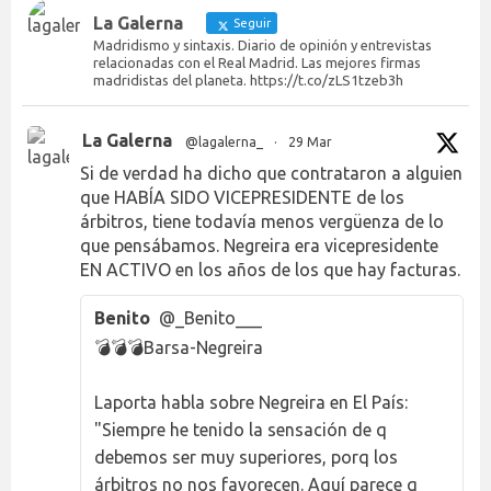
La Galerna
Seguir
Madridismo y sintaxis. Diario de opinión y entrevistas
relacionadas con el Real Madrid. Las mejores firmas
madridistas del planeta. https://t.co/zLS1tzeb3h
La Galerna
@lagalerna_
·
29 Mar
Si de verdad ha dicho que contrataron a alguien
que HABÍA SIDO VICEPRESIDENTE de los
árbitros, tiene todavía menos vergüenza de lo
que pensábamos. Negreira era vicepresidente
EN ACTIVO en los años de los que hay facturas.
Benito
@_Benito___
💣💣💣Barsa-Negreira
Laporta habla sobre Negreira en El País:
"Siempre he tenido la sensación de q
debemos ser muy superiores, porq los
árbitros no nos favorecen. Aquí parece q