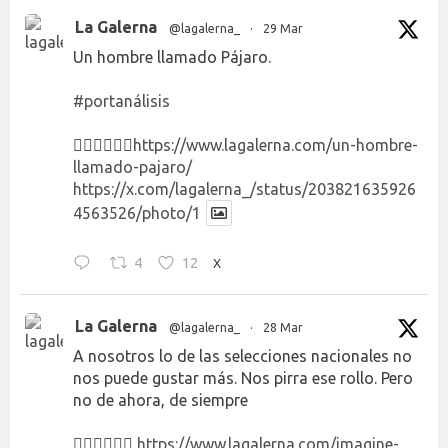
La Galerna
@lagalerna_
·
29 Mar
Un hombre llamado Pájaro.
#portanálisis
👉🏻👉🏻👉🏻
https://www.lagalerna.com/un-hombre-
llamado-pajaro/
https://x.com/lagalerna_/status/203821635926
4563526/photo/1
4
12
X
La Galerna
@lagalerna_
·
28 Mar
A nosotros lo de las selecciones nacionales no
nos puede gustar más. Nos pirra ese rollo. Pero
no de ahora, de siempre
👉🏻👉🏻👉🏻
https://www.lagalerna.com/imagine-