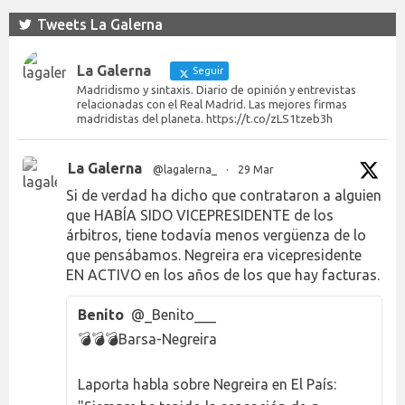
Tweets La Galerna
La Galerna
Seguir
Madridismo y sintaxis. Diario de opinión y entrevistas
relacionadas con el Real Madrid. Las mejores firmas
madridistas del planeta. https://t.co/zLS1tzeb3h
La Galerna
@lagalerna_
·
29 Mar
Si de verdad ha dicho que contrataron a alguien
que HABÍA SIDO VICEPRESIDENTE de los
árbitros, tiene todavía menos vergüenza de lo
que pensábamos. Negreira era vicepresidente
EN ACTIVO en los años de los que hay facturas.
Benito
@_Benito___
💣💣💣Barsa-Negreira
Laporta habla sobre Negreira en El País: