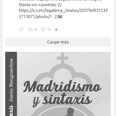
theres-no-countries-2/
https://x.com/lagalerna_/status/203784931533
5713071/photo/1
2
6
17
X
Cargar más