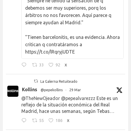
"Siempre he tenido la sensación de q
debemos ser muy superiores, porq los
árbitros no nos favorecen. Aquí parece q
siempre ayudan al Madrid."
"Tienen barcelonitis, es una evidencia. Ahora
critican q contratáramos a
https://t.co/lRqryjUDTE
33
92
X
La Galerna Retuiteado
Kollins
@pepekollins
·
29 Mar
@TheNewOjeador
@pepealvarezzz
Este es un
reflejo de la situación económica del Real
Madrid, hace unas semanas, según Tebas…
55
186
X