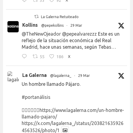
33
92
La Galerna Retuiteado
Kollins
@pepekollins
·
29 Mar
@TheNewOjeador
@pepealvarezzz
Este es un
reflejo de la situación económica del Real
Madrid, hace unas semanas, según Tebas…
55
186
X
La Galerna
@lagalerna_
·
29 Mar
Un hombre llamado Pájaro.
#portanálisis
👉🏻👉🏻👉🏻
https://www.lagalerna.com/un-hombre-
llamado-pajaro/
https://x.com/lagalerna_/status/203821635926
4563526/photo/1