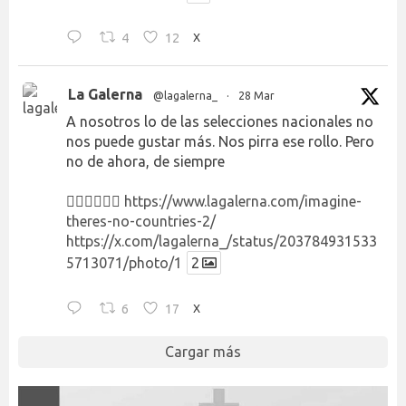
4
12
X
La Galerna
@lagalerna_
·
28 Mar
A nosotros lo de las selecciones nacionales no
nos puede gustar más. Nos pirra ese rollo. Pero
no de ahora, de siempre
👉🏻👉🏻👉🏻
https://www.lagalerna.com/imagine-
theres-no-countries-2/
https://x.com/lagalerna_/status/203784931533
5713071/photo/1
2
6
17
X
Cargar más