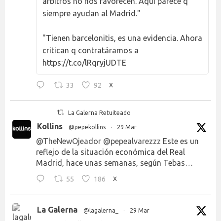
árbitros no nos favorecen. Aquí parece q
siempre ayudan al Madrid."
"Tienen barcelonitis, es una evidencia. Ahora
critican q contratáramos a
https://t.co/lRqryjUDTE
33
92
X
La Galerna Retuiteado
Kollins
@pepekollins
·
29 Mar
@TheNewOjeador
@pepealvarezzz
Este es un
reflejo de la situación económica del Real
Madrid, hace unas semanas, según Tebas…
55
186
X
La Galerna
@lagalerna_
·
29 Mar