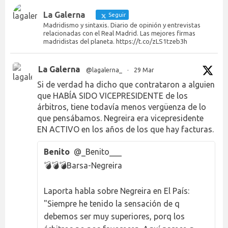
La Galerna
Seguir
Madridismo y sintaxis. Diario de opinión y entrevistas
relacionadas con el Real Madrid. Las mejores firmas
madridistas del planeta. https://t.co/zLS1tzeb3h
La Galerna
@lagalerna_
·
29 Mar
Si de verdad ha dicho que contrataron a alguien
que HABÍA SIDO VICEPRESIDENTE de los
árbitros, tiene todavía menos vergüenza de lo
que pensábamos. Negreira era vicepresidente
EN ACTIVO en los años de los que hay facturas.
Benito
@_Benito___
💣💣💣Barsa-Negreira
Laporta habla sobre Negreira en El País:
"Siempre he tenido la sensación de q
debemos ser muy superiores, porq los