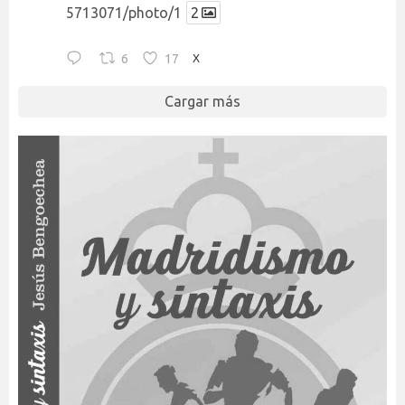
5713071/photo/1
2
6
17
X
Cargar más