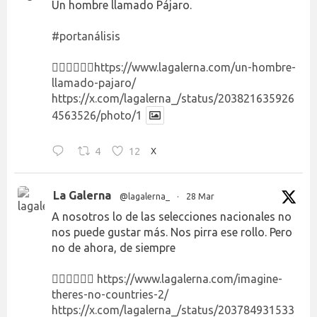
Un hombre llamado Pájaro.
#portanálisis
👉🏻👉🏻👉🏻
https://www.lagalerna.com/un-hombre-
llamado-pajaro/
https://x.com/lagalerna_/status/203821635926
4563526/photo/1
4
12
X
La Galerna
@lagalerna_
·
28 Mar
A nosotros lo de las selecciones nacionales no
nos puede gustar más. Nos pirra ese rollo. Pero
no de ahora, de siempre
👉🏻👉🏻👉🏻
https://www.lagalerna.com/imagine-
theres-no-countries-2/
https://x.com/lagalerna_/status/203784931533