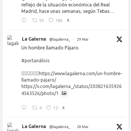
reflejo de la situación económica del Real
Madrid, hace unas semanas, según Tebas…
55
186
X
La Galerna
@lagalerna_
·
29 Mar
Un hombre llamado Pájaro.
#portanálisis
👉🏻👉🏻👉🏻
https://www.lagalerna.com/un-hombre-
llamado-pajaro/
https://x.com/lagalerna_/status/203821635926
4563526/photo/1
4
12
X
La Galerna
@lagalerna_
·
28 Mar