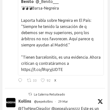
Benito
@_Benito___
💣💣💣Barsa-Negreira
Laporta habla sobre Negreira en El País:
"Siempre he tenido la sensación de q
debemos ser muy superiores, porq los
árbitros no nos favorecen. Aquí parece q
siempre ayudan al Madrid."
"Tienen barcelonitis, es una evidencia. Ahora
critican q contratáramos a
https://t.co/lRqryjUDTE
33
92
X
La Galerna Retuiteado
Kollins
@pepekollins
·
29 Mar
@TheNewOjeador
@pepealvarezzz
Este es un